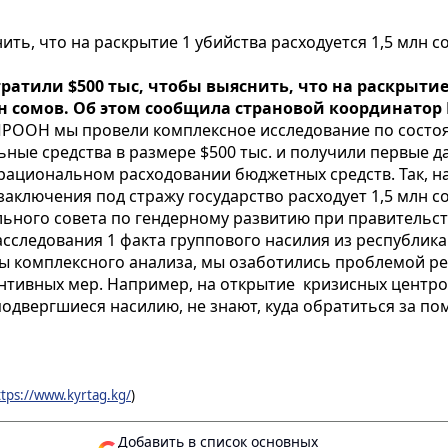
ить, что на раскрытие 1 убийства расходуется 1,5 млн с
ратили $500 тыс, чтобы выяснить, что на раскрытие 
лн сомов. Об этом сообщила страновой координатор
ПРООН мы провели комплексное исследование по состоя
ьные средства в размере $500 тыс. и получили первые д
рациональном расходовании бюджетных средств. Так, на
 заключения под стражу государство расходует 1,5 млн с
ьного совета по гендерному развитию при правительств
расследования 1 факта группового насилия из республика
ы комплексного анализа, мы озаботились проблемой ре
нтивных мер. Например, на открытие кризисных центр
одвергшиеся насилию, не знают, куда обратиться за по
ttps://www.kyrtag.kg/
)
Добавить в список основных