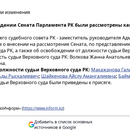
ли изменения
едании Сената Парламента РК были рассмотрены ка
го судебного совета РК - заместитель руководителя А
м о внесении на рассмотрение Сената, по представлени
да РК, а также об освобождении от должности судьи Верх
ть судьи Верховного суда РК: Волкова Жанна Анатолье
на.
олжности судьи Верховного суда РК:
Макажанова Гал
ьды Рыскалиевич
;
Шайкенова Айслу Амангалиевна
;
Байм
дьи Верховного суда были приведены к присяге.
азИнформ» (
https://www.inform.kz
)
Добавить в список основных
источников в Google