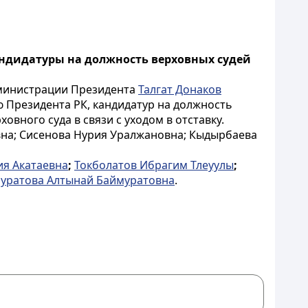
ндидатуры на должность верховных судей
дминистрации Президента
Талгат Донаков
ю Президента РК, кандидатур на должность
овного суда в связи с уходом в отставку.
вна; Сисенова Нурия Уралжановна; Кыдырбаева
ия Акатаевна
;
Токболатов Ибрагим Тлеуулы
;
уратова Алтынай Баймуратовна
.