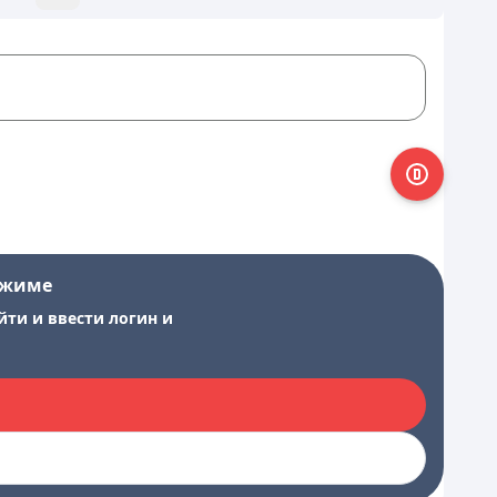
ежиме
йти и ввести логин и