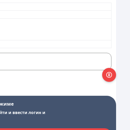
ежиме
йти и ввести логин и