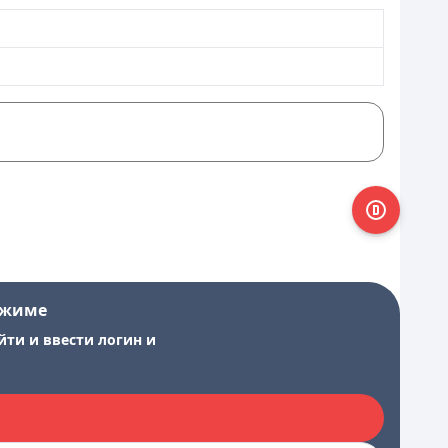
ежиме
йти и ввести логин и