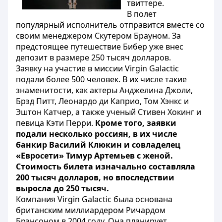
твиттере.
В полет
популярный исполнитель отправится вместе со
своим менеджером Скутером Брауном. За
предстоящее путешествие Бибер уже внес
депозит в размере 250 тысяч долларов.
Заявку на участие в миссии Virgin Galactic
подали более 500 человек. В их числе такие
знаменитости, как актеры Анджелина Джоли,
Брэд Питт, Леонардо ди Каприо, Том Хэнкс и
Эштон Катчер, а также ученый Стивен Хокинг и
певица Кэти Перри.
Кроме того, заявки
подали несколько россиян, в их числе
банкир Василий Клюкин и совладелец
«Евросети» Тимур Артемьев с женой.
Стоимость билета изначально составляла
200 тысяч долларов, но впоследствии
выросла до 250 тысяч.
Компания Virgin Galactic была основана
британским миллиардером Ричардом
Брэнсоном в 2004 году. Она планирует