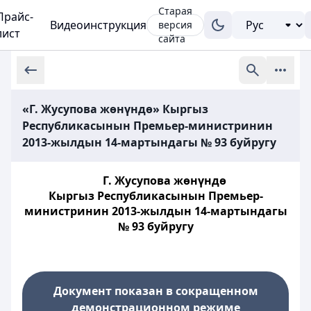
Старая
Прайс-
Видеоинструкция
версия
лист
сайта
«Г. Жусупова жөнүндө» Кыргыз
Республикасынын Премьер-министринин
2013-жылдын 14-мартындагы № 93 буйругу
Г. Жусупова жөнүндө
Кыргыз Республикасынын Премьер-
министринин 2013-жылдын 14-мартындагы
№ 93 буйругу
Документ показан в сокращенном
демонстрационном режиме