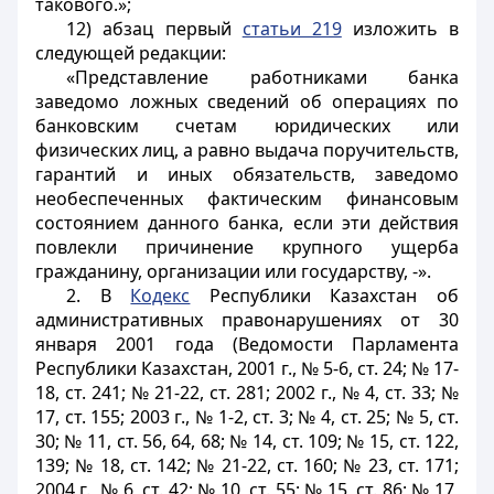
такового.»;
12) абзац первый
статьи 219
изложить в
следующей редакции:
«Представление работниками банка
заведомо ложных сведений об операциях по
банковским счетам юридических или
физических лиц, а равно выдача поручительств,
гарантий и иных обязательств, заведомо
необеспеченных фактическим финансовым
состоянием данного банка, если эти действия
повлекли причинение крупного ущерба
гражданину, организации или государству, -».
2. В
Кодекс
Республики Казахстан об
административных правонарушениях от 30
января 2001 года (Ведомости Парламента
Республики Казахстан, 2001 г., № 5-6, ст. 24; № 17-
18, ст. 241; № 21-22, ст. 281; 2002 г., № 4, ст. 33; №
17, ст. 155; 2003 г., № 1-2, ст. 3; № 4, ст. 25; № 5, ст.
30; № 11, ст. 56, 64, 68; № 14, ст. 109; № 15, ст. 122,
139; № 18, ст. 142; № 21-22, ст. 160; № 23, ст. 171;
2004 г., № 6, ст. 42; № 10, ст. 55; № 15, ст. 86; № 17,