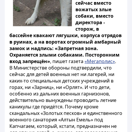
сейчас вместо
вожатых злые
собаки, вместо
директора -
сторож, в
бассейне квакают лягушки, корпуса отрядов
в руинах, а на воротах огромный амбарный
замок и надпись: «Запретная зона.
Охраняется злыми собаками. Посторонним
вход запрещён»
, пишет газета
«Мегаполис»
.
В Министерстве обороны подтвердили, что
сейчас для детей военных нет ни лагерей, ни
каких-то специальных детских учреждений в
горах, ни «Зарниц», ни «Орлят». И что дети,
особенно из дальних военных гарнизонов,
действительно вынуждены проводить летние
каникулы где придётся. Почему кроме
скандальных «Золотых песков» и единственного
военного санатория «Алтын Емель» под
Капчагаем, который, кстати, предназначен не