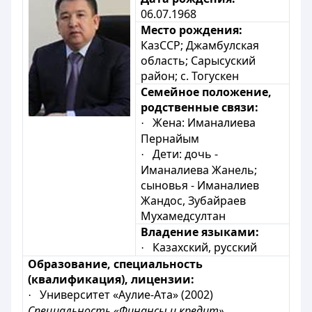
06.07.1968
Место рождения:
КазССР; Джамбулская
область; Сарысуский
район; с. Тогускен
Семейное положение,
родственные связи:
Жена: Иманалиева
·
Пернайым
Дети: дочь -
·
Иманалиева Жанель;
сыновья - Иманалиев
Жандос, Зубайраев
Мухамедсултан
Владение языками:
Казахский, русский
·
Образование, специальность
(квалификация), лицензии:
Университет «Аулие-Ата» (2002)
·
Специальность «Финансы и кредит»