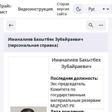
Старая
Прайс-
Видеоинструкция
версия
лист
сайта
Иманалиев Бахытбек Зубайраевич
(персональная справка)
Иманалиев Бахытбек
Зубайраевич
Последняя должность:
Экс-председатель
Комитета по
государственным
материальным резервам
МЦРОАП РК
Дата рождения: