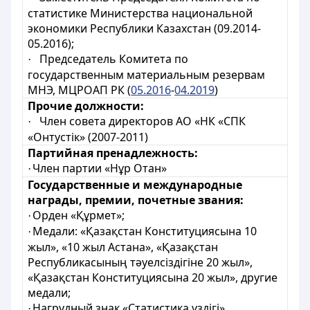
статистике
Министерства национальной
экономики
Республики Казахстан (09.2014-
05.2016);
Председатель Комитета по
·
государственным материальным резервам
МНЭ, МЦРОАП РК
(
05.2016
-
04.2019
)
Прочие должности:
Член совета директоров АО «НК «СПК
·
«Онтустік» (2007-2011)
Партийная пренадлежность:
Член партии «Нұр Отан»
·
Государственные и международные
награды, премии, почетные звания:
Орден «Құрмет»;
·
Медали: «Қазақстан Конституциясына 10
·
жыл», «10 жыл Астана», «Қазақстан
Республикасының тәуелсіздігіне 20 жыл»,
«Қазақстан Конституциясына 20 жыл», другие
медали
;
Нагрудный знак «Статистика үздігі»
·