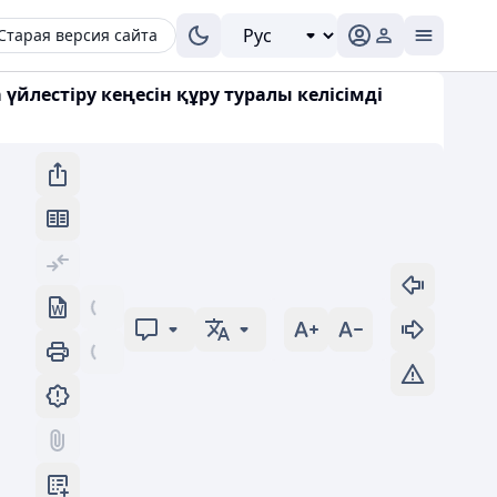
Старая версия сайта
йлестіру кеңесін құру туралы келісімді