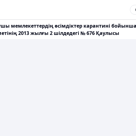
шы мемлекеттердің өсімдіктер карантині бойынша ү
етінің 2013 жылғы 2 шілдедегі № 676 Қаулысы