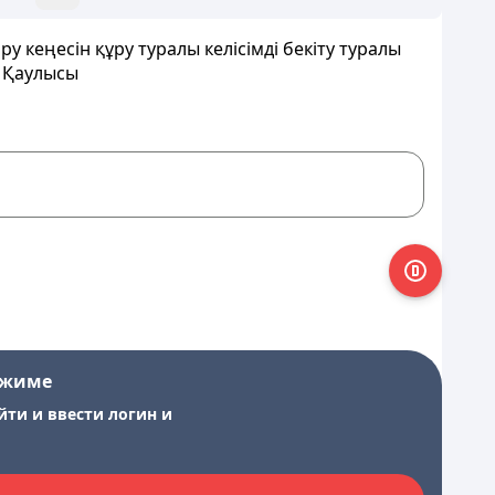
 кеңесін құру туралы келісімді бекіту туралы
6 Қаулысы
ежиме
йти и ввести логин и