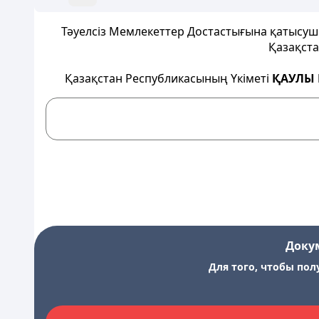
Тәуелсіз Мемлекеттер Достастығына қатысушы 
Қазақста
Қазақстан Республикасының Үкіметі
ҚАУЛЫ 
Доку
Для того, чтобы пол