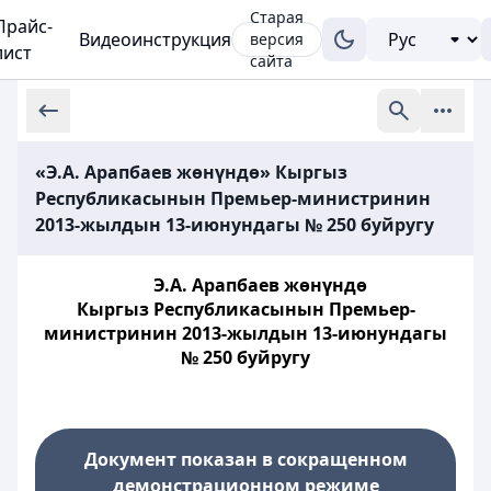
Старая
Прайс-
Видеоинструкция
версия
лист
сайта
«Э.А. Арапбаев жөнүндө» Кыргыз
Республикасынын Премьер-министринин
2013-жылдын 13-июнундагы № 250 буйругу
Э.А. Арапбаев жөнүндө
Кыргыз Республикасынын Премьер-
министринин 2013-жылдын 13-июнундагы
№ 250 буйругу
Документ показан в сокращенном
демонстрационном режиме