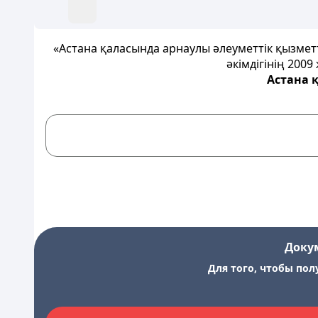
«Астана қаласында арнаулы әлеуметтік қызметт
әкімдігінің 200
Астана қ
Доку
Для того, чтобы пол