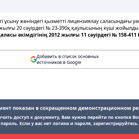
і ұсыну жөніндегі қызметті лицензиялау саласындағы уәк
9 жылғы 20 сәуірдегі № 23-390қ қаулысының күші жойылды
аласы әкімдігінің 2012 жылғы 11 сәуірдегі № 158-41
Добавить в список основных
источников в Google
мент показан в сокращенном демонстрационном р
учить доступ к документу, Вам нужно перейти по кнопке Во
пароль. Если у вас нет логина и пароля, зарегистрируйтесь.