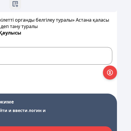
ілетті органды белгілеу туралы» Астана қаласы
 деп тану туралы
1 Қаулысы
ежиме
йти и ввести логин и