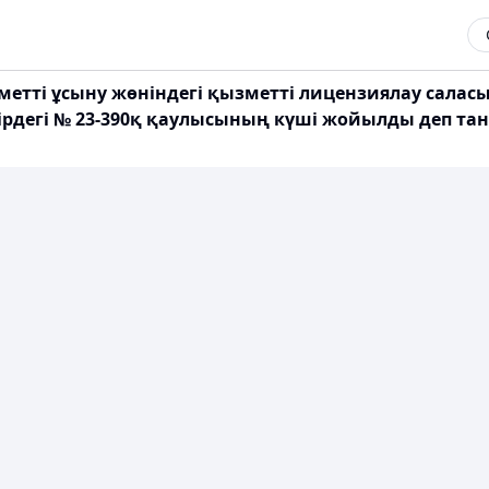
етті ұсыну жөніндегі қызметті лицензиялау саласы
уірдегі № 23-390қ қаулысының күші жойылды деп тан