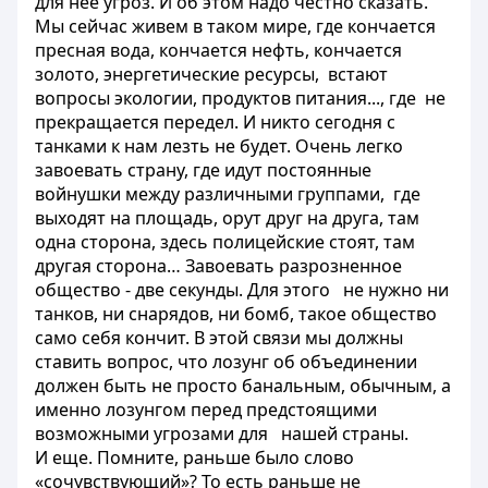
для нее угроз. И об этом надо честно сказать.
Мы сейчас живем в таком мире, где кончается
пресная вода, кончается нефть, кончается
золото, энергетические ресурсы, встают
вопросы экологии, продуктов питания..., где не
прекращается передел. И никто сегодня с
танками к нам лезть не будет. Очень легко
завоевать страну, где идут постоянные
войнушки между различными группами, где
выходят на площадь, орут друг на друга, там
одна сторона, здесь полицейские стоят, там
другая сторона… Завоевать разрозненное
общество - две секунды. Для этого не нужно ни
танков, ни снарядов, ни бомб, такое общество
само себя кончит. В этой связи мы должны
ставить вопрос, что лозунг об объединении
должен быть не просто банальным, обычным, а
именно лозунгом перед предстоящими
возможными угрозами для нашей страны.
И еще. Помните, раньше было слово
«сочувствующий»? То есть раньше не