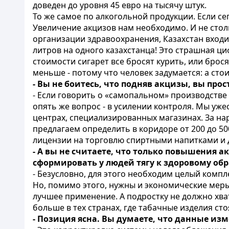
доведен до уровня 45 евро на тысячу штук.
То же самое по алкогольной продукции. Если сегод
Увеличение акцизов нам необходимо. И не сто
организации здравоохранения, Казахстан входит
литров на одного казахстанца! Это страшная ци
стоимости сигарет все бросят курить, или брося
меньше - потому что человек задумается: а стои
- Вы не боитесь, что подняв акцизы, вы про
- Если говорить о «самопальном» производстве с
опять же вопрос - в усилении контроля. Мы уже
центрах, специализированных магазинах. За н
предлагаем определить в коридоре от 200 до 5
лицензии на торговлю спиртными напитками и 
- А вы не считаете, что только повышения 
сформировать у людей тягу к здоровому об
- Безусловно, для этого необходим целый компл
Но, помимо этого, нужны и экономические меры.
лучшее применение. А подростку не должно хва
больше в тех странах, где табачные изделия сто
- Позиция ясна. Вы думаете, что данные из