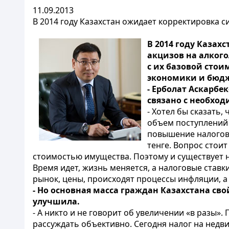
11.09.2013
В 2014 году Казахстан ожидает корректировка 
В 2014 году Казах
акцизов на алкого
с их базовой стои
экономики и бюд
- Ерболат Аскарбе
связано с необхо
- Хотел бы сказать
объем поступлений 
повышение налогов 
тенге. Вопрос стои
стоимостью имущества. Поэтому и существует 
Время идет, жизнь меняется, а налоговые ставки
рынок, цены, происходят процессы инфляции, а 
- Но основная масса граждан Казахстана сво
улучшила.
- А никто и не говорит об увеличении «в разы».
рассуждать объективно. Сегодня налог на недви