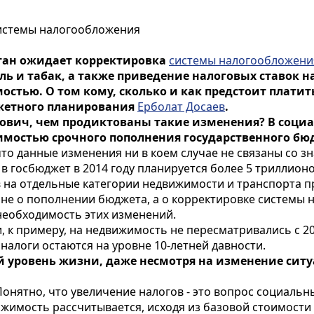
системы налогообложения
стан ожидает корректировка
системы налогообложени
ль и табак, а также приведение налоговых ставок 
мостью. О том кому, сколько и как предстоит платит
жетного планирования
Ерболат Досаев
.
кович, чем продиктованы такие изменения? В социал
димостью срочного пополнения государственного бю
, что данные изменения ни в коем случае не связаны с
в госбюджет в 2014 году планируется более 5 триллионо
на отдельные категории недвижимости и транспорта п
т не о пополнении бюджета, а о корректировке системы 
необходимость этих изменений.
, к примеру, на недвижимость не пересматривались с 200
налоги остаются на уровне 10-летней давности.
й уровень жизни, даже несмотря на изменение ситуа
 Понятно, что увеличение налогов - это вопрос социальн
жимость рассчитывается, исходя из базовой стоимости кв