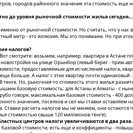
тров, городов районного значения эта стоимость еще ни
тно до уровня рыночной стоимости жилья сегодня…
именно от рыночной стоимости. Но считать, что у нас в
атный метр - это иллюзия. Мы это понимаем. Но при это
ние налогов?
 Вот смотрите: возьмем, например, квартира в Астане п
в новостройке на улице Орынбор (левый берег - прим.авт.
жимости, предоставляемым для исчисления налога, ква
еще больше. А налог с этих квартир почти одинаковый -
18 тенге. Но, рыночная-то стоимость этого жилья разнит
шаем базовую стоимость: для Астаны и Алматы - с ныне
, грубо говоря, максимальная базовая стоимость - 400 дол
онного значения, поселков и сел мы ставки оставляем 
. Ставки расчета налогов мы не меняем, они остаются 
илья стоимостью свыше 120 миллионов тенге).
бластных центров налоги увеличиваются в два раза.
о базовой стоимости, есть еще и коэффициенты - повыш