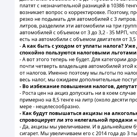
платят с незначительной разницей в 10386 тен
возникает вопрос о корректировке. Поэтому, п
резко не подымать для автомобилей с 3 литров.
литров, разделили эти автомобили на три группы -
автомобилей с объемом от 3 до 3,2 - 35 МРП, что 
есть на автомобили с объемом двигателя от 3,5 д
-
А как быть с уходом от уплаты налога? Уже
спокойно пользуются налоговыми льготами
- А вот этого теперь не будет. Для категории 
почти четверть владельцев автомобилей этой к
от налогов. Именно поэтому мы льготы по налог
весь налог, мы ожидаем дополнительные поступ
- Во избежание повышения налогов, депутат
- Роста цен на акциз допускать ни в коем случ
примерно на 8,5 тенге на литр (около десяти п
мере - нецелесообразно.
- Как будут повышаться акцизы на алкогол
спровоцирует ли это нелегальной продажи «п
- Да, акцизы мы увеличиваем. И в дальнейшем бу
сигарет. Мы увеличиваем его с 2014 года до 3 т