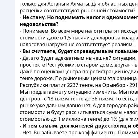
только для Астаны и Алматы. Для областных цен
расценки соответствуют рыночной стоимости?
- Не стану. Но поднимать налоги одномомен
недовольства?
- Понимаем. Во всем мире налоги платят исходя 
стоимости даже в 1,5 тысячи долларов за квадр
налоговая нагрузка не соответствует реалиям.
- Вы считаете, будет справедливым повыше
- Да, это будет адекватным нынешней ситуации.
проспекте Республики, в старом доме, другая - 
Даже по оценкам Центра по регистрации недви
тенге дороже. По рыночным ценам эта разница 
Республики платит 2237 тенге, на Орынбор - 29
Мы предлагаем эту ситуацию изменить. Мы повы
центров - с 18 тысяч тенге до 36 тысяч. То есть
рынке уже давным-давно нет. А для городов рай
стоимости и будут рассчитываться суммы налога
стоимостью до 1 миллиона тенге) до 1% (для ж
- И тем самым, для жителей двух столиц и о
- Нет. Вы забываете про коэффициенты. Помим