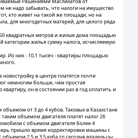
вливаемые Решениями Маслихатов от
м не надо забывать, что налоги на имущество
тот, кто живет на такой же площади, но на
ыла, для многодетных матерей, для целого ряда
150 квадратных метров и жилые дома площадью
ой категории жилья сумму налога, исчисляемую
ир. Из них - 10,1 тысяч - квартиры площадью
емного.
 за новостройку в центре платятся почти
алог немногим больше, чем простая
квартиру, он в состоянии раз в год оплатить и
 объемом от 3 до 4 кубов. Таковых в Казахстане
с таким объемом двигателя платят налог 26
томобили с объемом двигателя более 4
Теперь пришло время корректировки машины с
 объемом 2.5 и 3.5 куба то сегодня владельцы