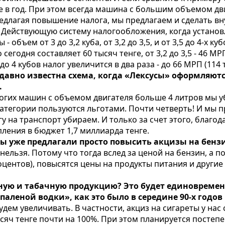
ге в год. При этом всегда машина с большим объемом дв
редлагая повышение налога, мы предлагаем и сделать в
 Действующую систему налогообложения, когда установл
 объем от 3 до 3,2 куба, от 3,2 до 3,5, и от 3,5 до 4-х ку
сегодня составляет 60 тысяч тенге, от 3,2 до 3,5 - 46 МР
о 4 кубов налог увеличится в два раза - до 66 МРП (114 
 давно известна схема, когда «Лексусы» оформляютс
.
дорогих машин с объемом двигателя больше 4 литров мы 
атегории пользуются льготами. Почти четверть! И мы пр
у на транспорт убираем. И только за счет этого, благод
ления в бюджет 1,7 миллиарда тенге.
ы уже предлагали просто повысить акцизы на бензин
ае нельзя. Потому что тогда вслед за ценой на бензин, 
роцентов), повысятся цены на продукты питания и другие
ьную и табачную продукцию? Это будет единовреме
аленой водки», как это было в середине 90-х годов
дем увеличивать. В частности, акциз на сигареты у нас 
ысяч тенге почти на 100%. При этом планируется постеп