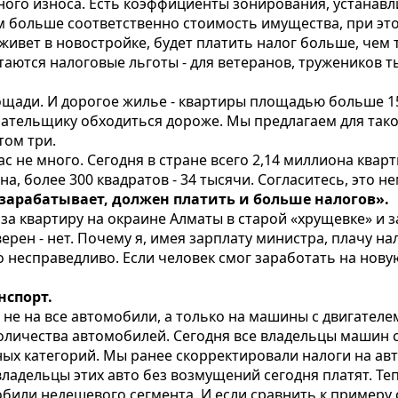
ьного износа. Есть коэффициенты зонирования, устана
м больше соответственно стоимость имущества, при это
 живет в новостройке, будет платить налог больше, чем 
стаются налоговые льготы - для ветеранов, тружеников т
лощади. И дорогое жилье - квартиры площадью больше 
лательщику обходиться дороже. Мы предлагаем для так
ом три.
ас не много. Сегодня в стране всего 2,14 миллиона кварт
а, более 300 квадратов - 34 тысячи. Согласитесь, это н
го зарабатывает, должен платить и больше налогов».
то за квартиру на окраине Алматы в старой «хрущевке» и
верен - нет. Почему я, имея зарплату министра, плачу н
несправедливо. Если человек смог заработать на новую 
нспорт.
 не на все автомобили, а только на машины с двигателем
 количества автомобилей. Сегодня все владельцы машин 
ых категорий. Мы ранее скорректировали налоги на ав
 владельцы этих авто без возмущений сегодня платят. 
обили недешевого сегмента. И если сравнить к примеру с