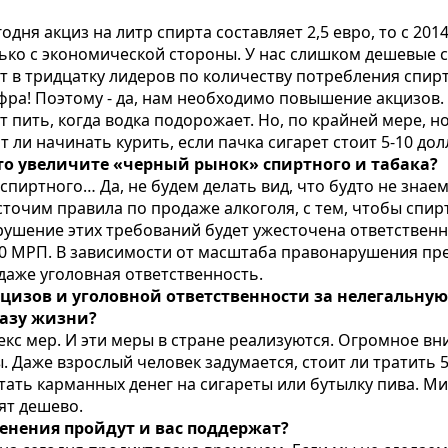
ня акциз на литр спирта составляет 2,5 евро, то с 2014 г
лько с экономической стороны. У нас слишком дешевые 
 в тридцатку лидеров по количеству потребления спирта
фра! Поэтому - да, нам необходимо повышение акцизов.
т пить, когда водка подорожает. Но, по крайней мере, 
т ли начинать курить, если пачка сигарет стоит 5-10 до
сто увеличите «черный рынок» спиртного и табака?
пиртного… Да, не будем делать вид, что будто не знаем 
сточим правила по продаже алкоголя, с тем, чтобы спи
арушение этих требований будет ужесточена ответствен
00 МРП. В зависимости от масштаба правонарушения пр
даже уголовная ответственность.
акцизов и уголовной ответственности за нелегальну
разу жизни?
екс мер. И эти меры в стране реализуются. Огромное в
 Даже взрослый человек задумается, стоит ли тратить 5-
тать карманных денег на сигареты или бутылку пива. М
ят дешево.
менения пройдут и вас поддержат?