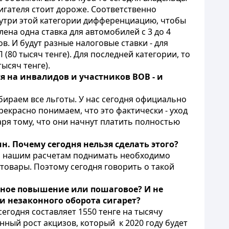
игателя стоит дороже. Соответственно
нутри этой категории дифференциацию, чтобы
ена одна ставка для автомобилей с 3 до 4
бов. И будут разные налоговые ставки - для
П (80 тысяч тенге). Для последней категории, то
тысяч тенге).
я на инвалидов и участников ВОВ - и
убираем все льготы. У нас сегодня официально
екрасно понимаем, что это фактически - уход
аря тому, что они начнут платить полностью
. Почему сегодня нельзя сделать этого?
а по нашим расчетам поднимать необходимо
 товары. Поэтому сегодня говорить о такой
нное повышение или пошаговое? И не
 и незаконного оборота сигарет?
сегодня составляет 1550 тенге на тысячу
енный рост акцизов, который к 2020 году будет