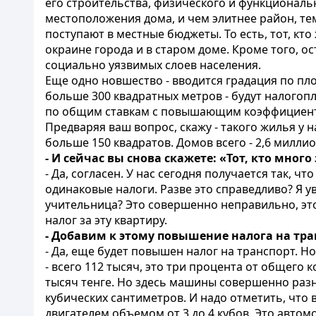
его строительства, физического и функционал
местоположения дома, и чем элитнее район, те
поступают в местные бюджеты. То есть, тот, кто
окраине города и в старом доме. Кроме того, о
социально уязвимых слоев населения.
Еще одно новшество - вводится градация по п
больше 300 квадратных метров - будут налогоп
по общим ставкам с повышающим коэффициент
Предваряя ваш вопрос, скажу - такого жилья у н
больше 150 квадратов. Домов всего - 2,6 миллион
- И сейчас вы снова скажете: «Тот, кто мно
- Да, согласен. У нас сегодня получается так, ч
одинаковые налоги. Разве это справедливо? Я у
учительница? Это совершенно неправильно, это 
налог за эту квартиру.
- Добавим к этому повышение налога на тра
- Да, еще будет повышен налог на транспорт. Но
- всего 112 тысяч, это три процента от общего
тысяч тенге. Но здесь машины совершенно разн
кубических сантиметров. И надо отметить, что
двигателем объемом от 3 до 4 кубов. Это автом