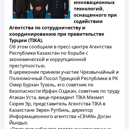
инновационных
технологий,
оснащенного при
содействии
Агентства по сотрудничеству и
координированию при правительстве
Турции (TIKA).
Об этом сообщили в пресс-центре Агентства
Республики Казахстан по борьбе с
экономической и коррупционной
преступностью.
В церемонии приняли участие Чрезвычайный и
Полномочный Посол Турецкой Республики в РК
Омер Бурхан Тузель, его советник по
безопасности Ирфан Озджан, советник по труду
Атакан Уста, вице-президент TІKA Мехмет
Сюрея Эр, представитель Агентства TІKA в
Казахстане Эврен Рутбиль, директор
Информационного агентства «CІHAN» Доган
Йылдыз.