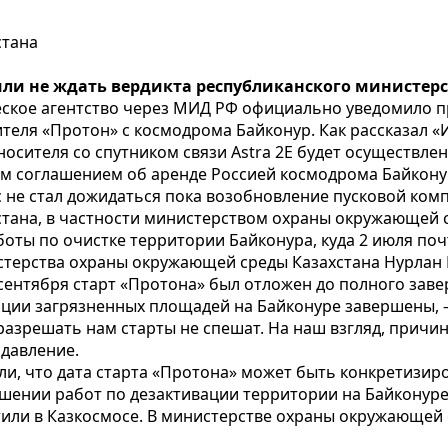
стана
или не ждать вердикта республиканского министер
ское агентство через МИД РФ официально уведомило п
ителя «Протон» с космодрома Байконур. Как рассказал
носителя со спутником связи Astra 2E будет осуществле
м соглашением об аренде Россией космодрома Байкону
с не стал дожидаться пока возобновление пусковой ко
тана, в частности министерством охраны окружающей с
оты по очистке территории Байконура, куда 2 июля почт
стерства охраны окружающей среды Казахстана Нурлан 
сентября старт «Протона» был отложен до полного зав
ации загрязненных площадей на Байконуре завершены, 
азрешать нам старты не спешат. На наш взгляд, причина
 давление.
ли, что дата старта «Протона» может быть конкретизиро
шении работ по дезактивации территории на Байконуре.
или в Казкосмосе. В министерстве охраны окружающей с