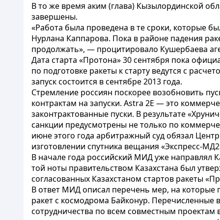
В то же время аким (глава) Кызылординской об
завершены.
«Работа была проведена в те сроки, которые 
Нурлана Каппарова. Пока в районе падения ра
продолжать», — процитировало Кушербаева аг
Дата старта «Протона» 30 сентября пока офици
по подготовке ракеты к старту ведутся с расче
запуск состоится в сентябре 2013 года.
Стремление россиян поскорее возобновить пус
контрактам на запуски. Astra 2E — это коммерче
законтрактованные пуски. В результате «Хруни
санкции предусмотрены не только по коммерческ
июне этого года арбитражный суд обязал Центр
изготовлении спутника вещания «Экспресс-МД2
В начале года российский МИД уже направлял К
той ноты правительством Казахстана был утвер
согласованных Казахстаном стартов ракеты «Про
В ответ МИД описал перечень мер, на которые г
ракет с космодрома Байконур. Перечисленные в
сотрудничества по всем совместным проектам в 