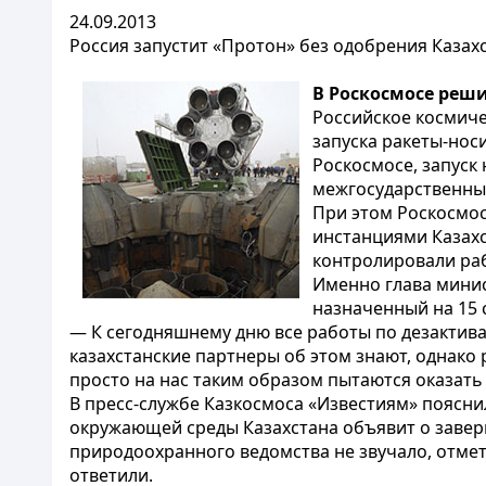
24.09.2013
Россия запустит «Протон» без одобрения Казах
В Роскосмосе реш
Российское космиче
запуска ракеты-нос
Роскосмосе, запуск 
межгосударственны
При этом Роскосмо
инстанциями Казахс
контролировали раб
Именно глава мини
назначенный на 15 
— К сегодняшнему дню все работы по дезактив
казахстанские партнеры об этом знают, однако р
просто на нас таким образом пытаются оказать
В пресс-службе Казкосмоса «Известиям» поясни
окружающей среды Казахстана объявит о завер
природоохранного ведомства не звучало, отмет
ответили.