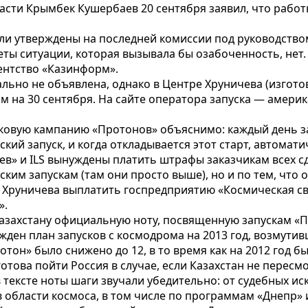
ласти Крымбек Кушербаев 20 сентября заявил, что рабо
были утверждены на последней комиссии под руководст
кеты ситуации, которая вызывала бы озабоченность, не
ентство «Казинформ».
ально не объявлена, однако в Центре Хруничева (изгот
том на 30 сентября. На сайте оператора запуска — амери
ковую кампанию «Протонов» объяснимо: каждый день з
ский запуск, и когда откладывается этот старт, автомат
чев» и ILS вынуждены платить штрафы заказчикам всех 
им запускам (там они просто выше), но и по тем, что о
 Хруничева выплатить госпредприятию «Космическая свя
».
азахстану официальную ноту, посвященную запускам «П
жден план запусков с космодрома на 2013 год, возмути
тон» было снижено до 12, в то время как на 2012 год бы
отова пойти Россия в случае, если Казахстан не перес
 тексте ноты шаги звучали убедительно: от судебных и
области космоса, в том числе по программам «Днепр» и