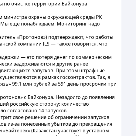
ты по очистке территории Байконура
вом министра охраны окружающей среды РК
т. Мы еще понаблюдаем. Мониторинг надо
овитель «Протонов») подтверждают, что работы
канской компании ILS — также говорится, что
адержки — это потеря денег по коммерческим
ически задерживаются и другие ранее
сдвигающихся запусков. При этом штрафные
существляются в рамках госконтрактов. Так, в
зь» 99,1 млн рублей за 591 день просрочки при
ротонов» с Байконура. Незадолго до появления
вший российскую сторону: количество
ло согласовано 14 запусков.
мотрит свое решение об ограничении запусков
сков из-за понесенных убытков до прекращения
 «Байтерек» (Казахстан участвует в уставном