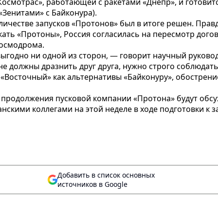
«Космотрас», работающей с ракетами «Днепр», и готов
«Зенитами» с Байконура).
личестве запусков «Протонов» был в итоге решен. Правд
ать «Протоны», Россия согласилась на пересмотр догов
космодрома.
выгодно ни одной из сторон, — говорит научный руково
е должны дразнить друг друга, нужно строго соблюдат
а «Восточный» как альтернативы «Байконуру», обостре
ы продолжения пусковой компании «Протона» будут обсу
скими коллегами на этой неделе в ходе подготовки к 
Добавить в список основных
источников в Google