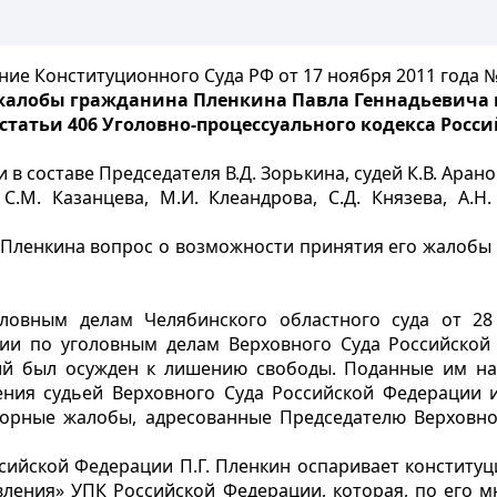
ие Конституционного Суда РФ от 17 ноября 2011 года 
 жалобы гражданина Пленкина Павла Геннадьевича 
статьи 406 Уголовно-процессуального кодекса Рос
составе Председателя В.Д. Зорькина, судей К.В. Арановск
С.М. Казанцева, М.И. Клеандрова, С.Д. Князева, А.Н.
,
 Пленкина вопрос о возможности принятия его жалобы
оловным делам Челябинского областного суда от 28
ии по уголовным делам Верховного Суда Российской 
ний был осужден к лишению свободы. Поданные им н
ния судьей Верховного Суда Российской Федерации и
орные жалобы, адресованные Председателю Верховно
сийской Федерации П.Г. Пленкин оспаривает конститу
ления» УПК Российской Федерации, которая, по его 