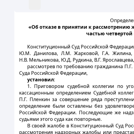
Определен
«Об отказе в принятии к рассмотрению
частью четвертой 
Конституционный Суд Российской Федерации в 
Ю.М. Данилова, Л.М. Жарковой, Г.А. Жилина, 
Н.В. Мельникова, Ю.Д. Рудкина, В.Г. Ярославцева
рассмотрев по требованию гражданина П.Г.
Суда Российской Федерации,
установил
:
1. Приговором судебной коллегии по уг
кассационным определением Судебной коллег
П.Г. Пленкин за совершение ряда преступле
определение были оставлены без удовлетворе
Российской Федерации. Последующие же надз
судьями этого суда как повторные.
В своей жалобе в Конституционный Суд Рос
рассмотрения надзорных жалобы или представ