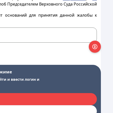
лоб Председателем Верховного Суда Российской
дит оснований для принятия данной жалобы к
ежиме
йти и ввести логин и