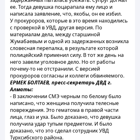
задержанных пыталась убежать. Супруг догнал
ее. Тогда девушка поцарапала ему лицо и
написала заявление, что, якобы, он ее избил.
У прокуроров, которые в это время находились
с проверкой в УВД, другая версия. По
материалам дела, между старшиной
Жумабаевым и одной из задержанных возникла
словесная перепалка, в результате которой
полицейский применил силу. В тот же день на
него завели уголовное дело. Но от работы
почему-то не отстранили. С версией
прокуроров согласны и коллеги обвиняемого.
ЕРМЕК БОЛТАЕВ, пресс-секретарь ДВД г.
Алматы:
- В заключении СМЭ черным по белому было
написано, что женщина получила телесные
повреждения. Это гематома в правой части
лица, глаз и уха. Было доказано, что девушка
получила удар тупым предметом. И было
доказано, что это сделал сотрудник УВД
Турксибского района.