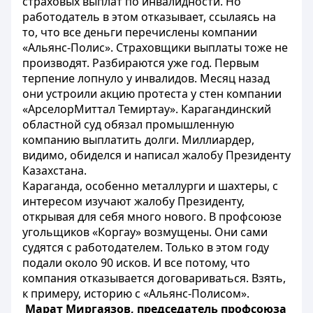
страховых выплат по инвалидности. Но
работодатель в этом отказывает, ссылаясь на
то, что все деньги перечислены компании
«Альянс-Полис». Страховщики выплаты тоже не
производят. Разбираются уже год. Первым
терпение лопнуло у инвалидов. Месяц назад
они устроили акцию протеста у стен компании
«АрселорМиттал Темиртау». Карагандинский
областной суд обязал промышленную
компанию выплатить долги. Миллиардер,
видимо, обиделся и написал жалобу Президенту
Казахстана.
Караганда, особенно металлурги и шахтеры, с
интересом изучают жалобу Президенту,
открывая для себя много нового. В профсоюзе
угольщиков «Коргау» возмущены. Они сами
судятся с работодателем. Только в этом году
подали около 90 исков. И все потому, что
компания отказывается договариваться. Взять,
к примеру, историю с «Альянс-Полисом».
Марат Миргаязов, председатель профсоюза