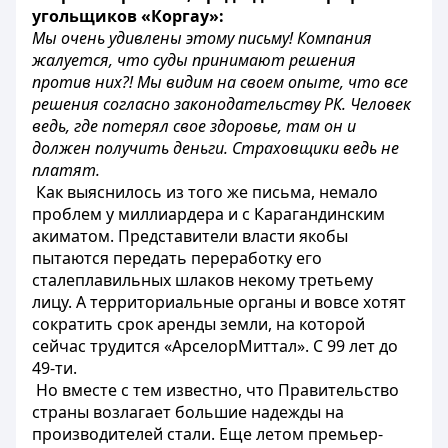
угольщиков «Коргау»:
Мы очень удивлены этому письму! Компания
жалуется, что суды принимают решения
против них?! Мы видим на своем опыте, что все
решения согласно законодательству РК. Человек
ведь, где потерял свое здоровье, там он и
должен получить деньги. Страховщики ведь не
платят.
Как выяснилось из того же письма, немало
проблем у миллиардера и с Карагандинским
акиматом. Представители власти якобы
пытаются передать переработку его
сталеплавильных шлаков некому третьему
лицу. А территориальные органы и вовсе хотят
сократить срок аренды земли, на которой
сейчас трудится «АрселорМиттал». С 99 лет до
49-ти.
Но вместе с тем известно, что Правительство
страны возлагает большие надежды на
производителей стали. Еще летом премьер-