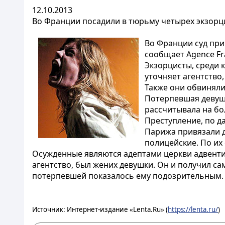
12.10.2013
Во Франции посадили в тюрьму четырех экзорц
Во Франции суд при
сообщает Agence Fr
Экзорцисты, среди 
уточняет агентство
Также они обвинялис
Потерпевшая девушк
рассчитывала на бо
Преступление, по д
Парижа привязали д
полицейские. По их
Осужденные являются адептами церкви адвенти
агентство, был жених девушки. Он и получил са
потерпевшей показалось ему подозрительным.
Источник: Интернет-издание «Lenta.Ru» (
https://lenta.ru/
)