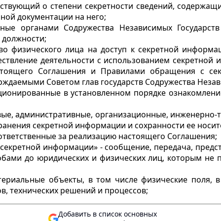
льствующий о степени секретности сведений, содержащ
ной документации на него;
нные органами Содружества Независимых Государст
 должности;
аво физического лица на доступ к секретной информ
ествление деятельности с использованием секретной и
настоящего Соглашения и Правилами обращения с се
верждаемыми Советом глав государств Содружества Незав
кционированные в установленном порядке ознакомление
вые, административные, организационные, инженерно-
анения секретной информации и сохранности ее носит
 ответственные за реализацию настоящего Соглашения;
секретной информации» - сообщение, передача, предст
ами до юридических и физических лиц, которым не п
териальные объекты, в том числе физические поля, 
ов, технических решений и процессов;
Добавить в список основных