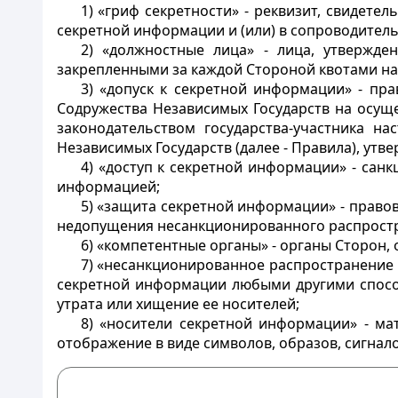
1) «гриф секретности» - реквизит, свидете
секретной информации и (или) в сопроводитель
2) «должностные лица» - лица, утвержде
закрепленными за каждой Стороной квотами на
3) «допуск к секретной информации» - пр
Содружества Независимых Государств на осущ
законодательством государства-участника 
Независимых Государств (далее - Правила), ут
4) «доступ к секретной информации» - сан
информацией;
5) «защита секретной информации» - право
недопущения несанкционированного распростр
6) «компетентные органы» - органы Сторон,
7) «несанкционированное распространение 
секретной информации любыми другими способ
утрата или хищение ее носителей;
8) «носители секретной информации» - ма
отображение в виде символов, образов, сигнал