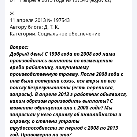
от 11 апреля 2013 года № 197543 (e.gov.kz)
Ж.
11 апреля 2013 № 197543
Автору блога: Д. Т. К.
Категории: Социальное обеспечение
Вопрос:
Добрый день! С 1998 года по 2008 год нами
производились выплаты по возмещению
вреда работнику, получившему
производственную травму. После 2008 года с
ним была потеряна связь, все меры по его
поиску безрезультатны (есть переписка,
запросы). В апреле 2013 г работник объявился,
каким образом производить выплаты? С
момента обращения или с 2008 года? Мы
запросили у него справку об инвалидности и
справку, о степени утраты
трудоспособности за период с 2008 по 2013
год. Правомерно ли это?