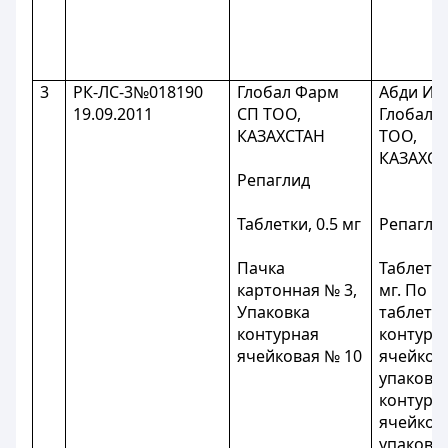
3
РК-ЛС-3№018190
Глобал Фарм
Абди Иб
19.09.2011
СП ТОО,
Глобал 
КАЗАХСТАН
ТОО,
КАЗАХСТ
Репаглид
Таблетки, 0.5 мг
Репагли
Пачка
Таблетки
картонная № 3,
мг. По 1
Упаковка
таблеток
контурная
контурн
ячейковая № 10
ячейков
упаковку
контурн
ячейков
упаковки