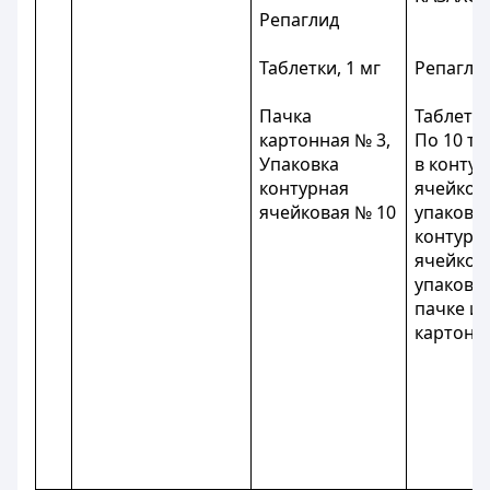
Репаглид
Таблетки, 1 мг
Репагли
Пачка
Таблетки,
картонная № 3,
По 10 та
Упаковка
в конту
контурная
ячейков
ячейковая № 10
упаковку
контурн
ячейков
упаковки
пачке из
картона.