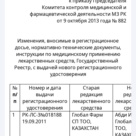
к приказу Председателя
Комитета контроля медицинской и
фармацевтической деятельности МЗ РК
от 9 октября 2013 года № 882
Изменения, вносимые в регистрационное
досье, нормативно-технические документы,
инструкции по медицинскому применению
лекарственных средств, Государственный
Реестр, с выдачей нового регистрационного
удостоверения
№
Номер и дата
Старая
Нов
п/
выдачи
редакция
реда
п
регистрационного
лекарственного
лекарст
удостоверения
средства
сред
1
РК-ЛС-3№018188
Глобал Фарм
Абди Иб
19.09.2011
СП ТОО,
Глобал 
КАЗАХСТАН
ТОО,
КАЗАХСТ