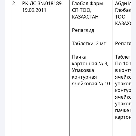
2
РК-ЛС-3№018189
Глобал Фарм
Абди Иб
19.09.2011
СП ТОО,
Глобал 
КАЗАХСТАН
ТОО,
КАЗАХСТ
Репаглид
Таблетки, 2 мг
Репагли
Пачка
Таблетки,
картонная № 3,
По 10 та
Упаковка
в конту
контурная
ячейков
ячейковая № 10
упаковку
контурн
ячейков
упаковки
пачке из
картона.