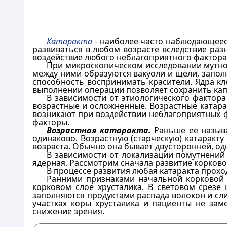
Катаракта
- наиболее часто наблюдающееся
развиваться в любом возрасте вследствие раз
воздействие любого неблагоприятного фактора,
При микроскопическом исследовании мутног
между ними образуются вакуоли и щели, запол
способность воспринимать красители. Ядра кл
выполнении операции позволяет сохранить капс
В зависимости от этиологического фактора
возрастные и осложненные. Возрастные катар
возникают при воздействии неблагоприятных 
факторы.
Возрастная катаракта.
Раньше ее называ
одинаково. Возрастную (старческую) катаракт
возраста. Обычно она бывает двусторонней, од
В зависимости от локализации помутнений 
ядерная. Рассмотрим сначала развитие корков
В процессе развития любая катаракта проход
Ранними признаками начальной корковой 
корковом слое хрусталика. В световом срезе
заполняются продуктами распада волокон и с
участках коры хрусталика и пациенты не зам
снижение зрения.