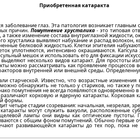
Приобретенная катаракта
 заболевание глаз. Эта патология возникает главным 
ных причин.
Помутнение хрусталика
- это типовая от
 а также изменение состава внутриглазной жидкости, 
о хрусталика выявляют набухание и распад волокон, ко
ненные белковой жидкостью. Клетки эпителия набухают
еток уплотняются, интенсивно окрашиваются. Капсула 
ульный мешок и использовать его для фиксации искусс
 выделяют несколько видов катаракт. Для простоты из
акты можно рассматривать как проявление процессов 
факторов внутренней или внешней среды. Определенну
ли старческой. Известно, что возрастные изменения в
у можно обнаружить не только у стариков, но также у 
нако помутнения не всегда появляются одновременно в 
различают корковую и ядерную катаракты. Корковая ка
ой формы.
ит четыре стадии созревания: начальная, незрелая, зре
катаракты могут служить вакуоли, расположенные су
 щелевой лампы они видны как оптические пустоты. 
ливаются с общим фоном помутнений. Обычно первые о
ечают развивающейся катаракты до тех пор, пока не