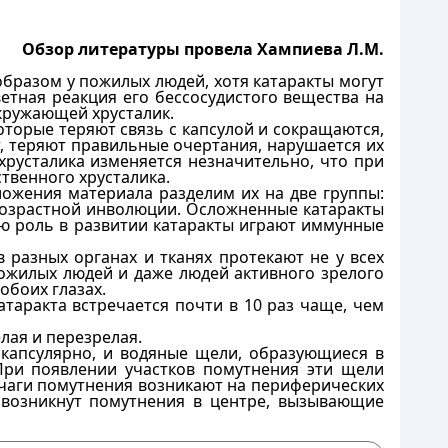
Обзор литературы провела Хампиева Л.М.
образом у пожилых людей, хотя катаракты могут
ветная реакция его бессосудистого вещества на
окружающей хрусталик.
торые теряют связь с капсулой и сокращаются,
, теряют правильные очертания, нарушается их
хрусталика изменяется незначительно, что при
твенного хрусталика.
ложения материала разделим их на две группы:
возрастной инволюции. Осложненные катаракты
ю роль в развитии катаракты играют иммунные
 разных органах и тканях протекают не у всех
пожилых людей и даже людей активного зрелого
обоих глазах.
таракта встречается почти в 10 раз чаще, чем
лая и перезрелая.
бкапсулярно, и водяные щели, образующиеся в
При появлении участков помутнения эти щели
чаги помутнения возникают на периферических
 возникнут помутнения в центре, вызывающие