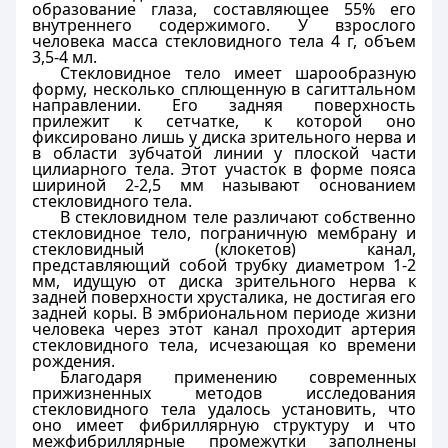
образование глаза, составляющее 55% его
внутреннего содержимого. У взрослого
человека масса стекловидного тела 4 г, объем
3,5-4 мл.
Стекловидное тело имеет шарообразную
форму, несколько сплющенную в сагиттальном
направлении. Его задняя поверхность
прилежит к сетчатке, к которой оно
фиксировано лишь у диска зрительного нерва и
в области зубчатой линии у плоской части
цилиарного тела. Этот участок в форме пояса
шириной 2-2,5 мм называют основанием
стекловидного тела.
В стекловидном теле различают собственно
стекловидное тело, пограничную мембрану и
стекловидный (клокетов) канал,
представляющий собой трубку диаметром 1-2
мм, идущую от диска зрительного нерва к
задней поверхности хрусталика, не достигая его
задней коры. В эмбриональном периоде жизни
человека через этот канал проходит артерия
стекловидного тела, исчезающая ко времени
рождения.
Благодаря применению современных
прижизненных методов исследования
стекловидного тела удалось установить, что
оно имеет фибриллярную структуру и что
межфибриллярные промежутки заполнены