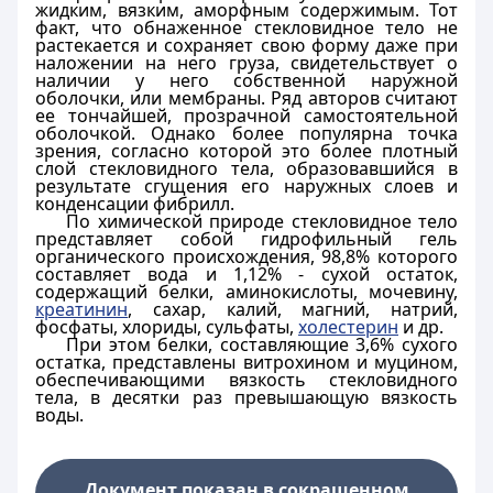
жидким, вязким, аморфным содержимым. Тот
факт, что обнаженное стекловидное тело не
растекается и сохраняет свою форму даже при
наложении на него груза, свидетельствует о
наличии у него собственной наружной
оболочки, или мембраны. Ряд авторов считают
ее тончайшей, прозрачной самостоятельной
оболочкой. Однако более популярна точка
зрения, согласно которой это более плотный
слой стекловидного тела, образовавшийся в
результате сгущения его наружных слоев и
конденсации фибрилл.
По химической природе стекловидное тело
представляет собой гидрофильный гель
органического происхождения, 98,8% которого
составляет вода и 1,12% - сухой остаток,
содержащий белки, аминокислоты, мочевину,
креатинин
, сахар, калий, магний, натрий,
фосфаты, хлориды, сульфаты,
холестерин
и др.
При этом белки, составляющие 3,6% сухого
остатка, представлены витрохином и муцином,
обеспечивающими вязкость стекловидного
тела, в десятки раз превышающую вязкость
воды.
Документ показан в сокращенном