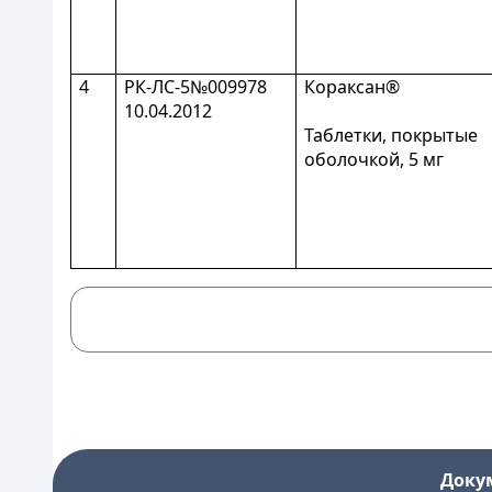
4
РК-ЛС-5№009978
Кораксан®
10.04.2012
Таблетки, покрытые
оболочкой, 5 мг
Доку