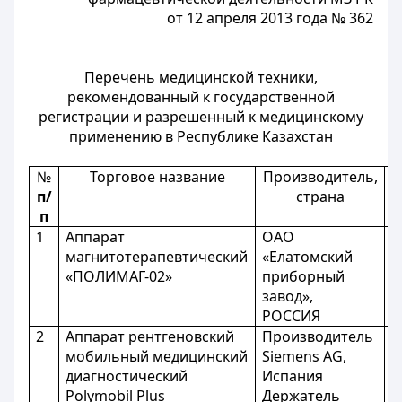
от 12 апреля 2013 года № 362
Перечень медицинской техники,
рекомендованный к государственной
регистрации и разрешенный к медицинскому
применению в Республике Казахстан
№
Торговое название
Производитель,
п/
страна
п
1
Аппарат
ОАО
Р
магнитотерапевтический
«Елатомский
М
«ПОЛИМАГ-02»
приборный
завод»,
РОССИЯ
2
Аппарат рентгеновский
Производитель
Р
мобильный медицинский
Siemens AG,
М
диагностический
Испания
Polymobil Plus
Держатель