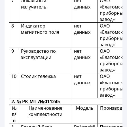
7
Локальный
нет
ОАО
излучатель
данных
«Елатомски
приборный
завод»
8
Индикатор
нет
ОАО
магнитного поля
данных
«Елатомски
приборный
завод»
9
Руководство по
нет
ОАО
эксплуатации
данных
«Елатомски
приборный
завод»
10
Столик тележка
нет
ОАО
данных
«Елатомски
приборный
завод»
2. № РК-МТ-7№011245
№
Наименование
Модель
Производит
п/
комплектности
п