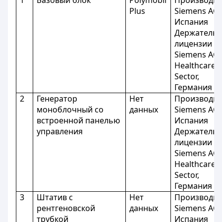
1
Базовый блок
Polymobil
Производит
Plus
Siemens AG,
Испания
Держатель
лицензии -
Siemens AG
Healthcare
Sector,
Германия
2
Генератор
Нет
Производит
моноблочный со
данных
Siemens AG,
встроенной панелью
Испания
управления
Держатель
лицензии -
Siemens AG
Healthcare
Sector,
Германия
3
Штатив с
Нет
Производит
рентгеновской
данных
Siemens AG,
трубкой
Испания