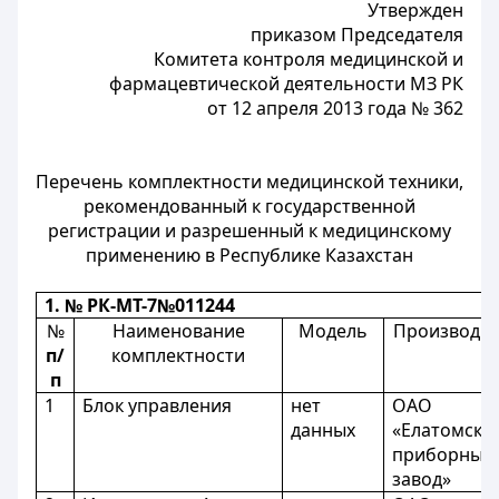
Утвержден
приказом Председателя
Комитета контроля медицинской и
фармацевтической деятельности МЗ РК
от 12 апреля 2013 года № 362
Перечень комплектности медицинской техники,
рекомендованный к государственной
регистрации и разрешенный к медицинскому
применению в Республике Казахстан
1. № РК-МТ-7№011244
№
Наименование
Модель
Производит
п/
комплектности
п
1
Блок управления
нет
ОАО
данных
«Елатомски
приборный
завод»