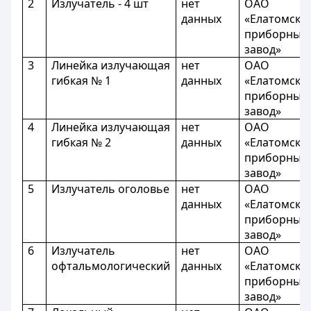
2
Излучатель - 4 шт
нет
ОАО
данных
«Елатомски
приборный
завод»
3
Линейка излучающая
нет
ОАО
гибкая № 1
данных
«Елатомски
приборный
завод»
4
Линейка излучающая
нет
ОАО
гибкая № 2
данных
«Елатомски
приборный
завод»
5
Излучатель оголовье
нет
ОАО
данных
«Елатомски
приборный
завод»
6
Излучатель
нет
ОАО
офтальмологический
данных
«Елатомски
приборный
завод»