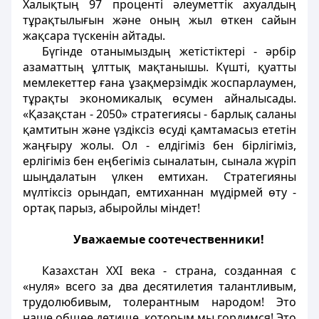
Халықтың 97 проценті әлеуметтік ахуалдың
тұрақтылығын және оның жыл өткен сайын
жақсара түскенін айтады.
Бүгінде отанымыздың жетістіктері - әрбір
азаматтың ұлттық мақтанышы. Күшті, қуатты
мемлекеттер ғана ұзақмерзімдік жоспарлаумен,
тұрақты экономикалық өсумен айналысады.
«Қазақстан - 2050» стратегиясы - барлық саланы
қамтитын және үздіксіз өсуді қамтамасыз ететін
жаңғыру жолы. Ол - елдігіміз бен бірлігіміз,
ерлігіміз бен еңбегіміз сыналатын, сынала жүріп
шыңдалатын үлкен емтихан. Стратегияны
мүлтіксіз орындап, емтиханнан мүдірмей өту -
ортақ парыз, абыройлы міндет!
Уважаемые соотечественники!
Казахстан ХХI века - страна, созданная с
«нуля» всего за два десятилетия талантливым,
трудолюбивым, толерантным народом! Это
наше общее детище, которым мы гордимся! Это