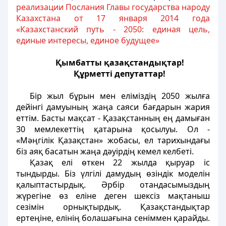
реализации Послания Главы государства народу
Казахстана от 17 января 2014 года
«Казахстанский путь - 2050: единая цель,
единые интересы, единое будущее»
Қымбатты қазақстандықтар!
Құрметті депутаттар!
Бір жыл бұрын мен еліміздің 2050 жылға
дейінгі дамуының жаңа саяси бағдарын жария
еттім. Басты мақсат - Қазақстанның ең дамыған
30 мемлекеттің қатарына қосылуы. Ол -
«Мәңгілік Қазақстан» жобасы, ел тарихындағы
біз аяқ басатын жаңа дәуірдің кемел келбеті.
Қазақ елі өткен 22 жылда қыруар іс
тындырды. Біз үлгілі дамудың өзіндік моделін
қалыптастырдық. Әрбір отандасымыздың
жүрегіне өз еліне деген шексіз мақтаныш
сезімін орнықтырдық. Қазақстандықтар
ертеңіне, елінің болашағына сеніммен қарайды.