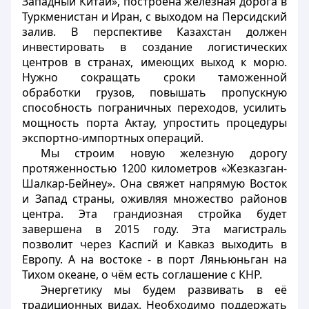
Западный Китай», построена железная дорога в
Туркменистан и Иран, с выходом на Персидский
залив. В перспективе Казахстан должен
инвестировать в создание логистических
центров в странах, имеющих выход к морю.
Нужно сокращать сроки таможенной
обработки грузов, повышать пропускную
способность пограничных переходов, усилить
мощность порта Актау, упростить процедуры
экспортно-импортных операций.
Мы строим новую железную дорогу
протяженностью 1200 километров «Жезказган-
Шалкар-Бейнеу». Она свяжет напрямую Восток
и Запад страны, оживляя множество районов
центра. Эта грандиозная стройка будет
завершена в 2015 году. Эта магистраль
позволит через Каспий и Кавказ выходить в
Европу. А на востоке - в порт Ляньюньган на
Тихом океане, о чём есть соглашение с КНР.
Энергетику мы будем развивать в её
традиционных видах. Необходимо поддержать