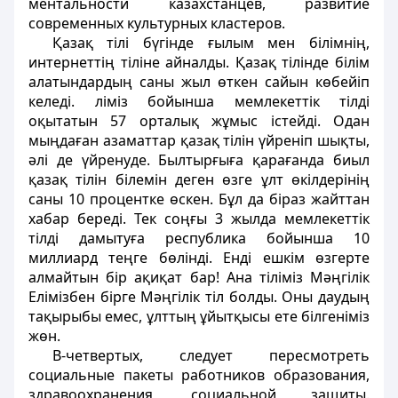
ментальности казахстанцев, развитие
современных культурных кластеров.
Қазақ тілі бүгінде ғылым мен білімнің,
интернеттің тіліне айналды. Қазақ тілінде білім
алатындардың саны жыл өткен сайын көбейіп
келеді. ліміз бойынша мемлекеттік тілді
оқытатын 57 орталық жұмыс істейді. Одан
мыңдаған азаматтар қазақ тілін үйреніп шықты,
әлі де үйренуде. Былтырғыға қарағанда биыл
қазақ тілін білемін деген өзге ұлт өкілдерінің
саны 10 процентке өскен. Бұл да біраз жайттан
хабар береді. Тек соңғы 3 жылда мемлекеттік
тілді дамытуға республика бойынша 10
миллиард теңге бөлінді. Енді ешкім өзгерте
алмайтын бір ақиқат бар! Ана тіліміз Мәңгілік
Елімізбен бірге Мәңгілік тіл болды. Оны даудың
тақырыбы емес, ұлттың ұйытқысы ете білгеніміз
жөн.
В-четвертых, следует пересмотреть
социальные пакеты работников образования,
здравоохранения, социальной защиты.