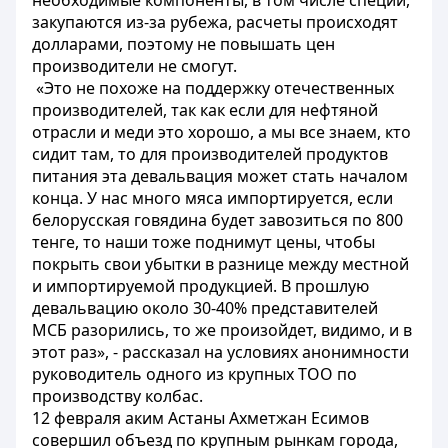
необходимые компоненты, в том числе специи,
закупаются из-за рубежа, расчеты происходят
долларами, поэтому не повышать цен
производители не смогут.
«Это не похоже на поддержку отечественных
производителей, так как если для нефтяной
отрасли и меди это хорошо, а мы все знаем, кто
сидит там, то для производителей продуктов
питания эта девальвация может стать началом
конца. У нас много мяса импортируется, если
белорусская говядина будет завозиться по 800
тенге, то наши тоже поднимут цены, чтобы
покрыть свои убытки в разнице между местной
и импортируемой продукцией. В прошлую
девальвацию около 30-40% представителей
МСБ разорились, то же произойдет, видимо, и в
этот раз», - рассказал на условиях анонимности
руководитель одного из крупных ТОО по
производству колбас.
12 февраля аким Астаны Ахметжан Есимов
совершил объезд по крупным рынкам города,