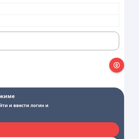
ежиме
йти и ввести логин и