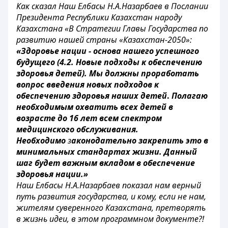
Как сказал Наш Елбасы Н.А.Назарбаев в Послании
Президента Республики Казахстан народу
Казахстана «В Стратегии Главы Государства по
развитию нашей страны
«Казахстан-2050
»:
«Здоровье нации - основа нашего успешного
будущего (4.2. Новые подходы к обеспечению
здоровья детей). Мы должны
проработать
вопрос введения новых подходов к
обеспечению здоровья наших детей
.
Полагаю
необходимым охватить
всех детей в
возрасте до 16 лет всем спектром
медицинского обслуживания.
Необходимо
з
аконодательно
закрепить это
в
минимальных стандартах жизни.
Данный
шаг будет важным вкладом в обеспечение
здоровья нации.»
Наш Елбасы Н.А.Назарбаев показал нам верный
путь развития государства, и кому, если не нам,
жителям суверенного Казахстана, претворять
в жизнь идеи, в этом программном документе?!