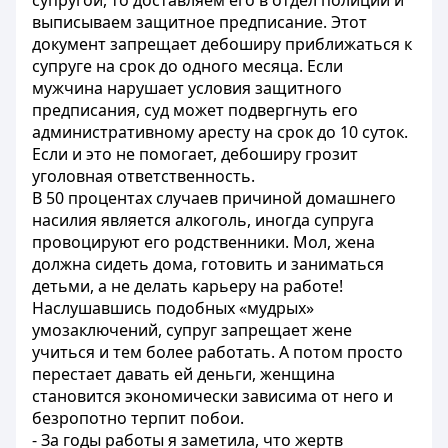
супругой, то доставляем его в отдел полиции и
выписываем защитное предписание. Этот
документ запрещает дебоширу приближаться к
супруге на срок до одного месяца. Если
мужчина нарушает условия защитного
предписания, суд может подвергнуть его
административному аресту на срок до 10 суток.
Если и это не помогает, дебоширу грозит
уголовная ответственность.
В 50 процентах случаев причиной домашнего
насилия является алкоголь, иногда супруга
провоцируют его родственники. Мол, жена
должна сидеть дома, готовить и заниматься
детьми, а не делать карьеру на работе!
Наслушавшись подобных «мудрых»
умозаключений, супруг запрещает жене
учиться и тем более работать. А потом просто
перестает давать ей деньги, женщина
становится экономически зависима от него и
безропотно терпит побои.
- За годы работы я заметила, что жертв