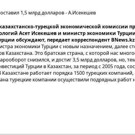
составил 1,5 млрд долларов - А.Исекешев
азахстанско-турецкой экономической комиссии про
ологий Асет Исекешев и министр экономики Турци
рции обсуждают, передает корреспондент BNews.kz
нистра экономики Турции с новым назначением, далее с
 Казахстана. Это братская страна, с которой нас много
варооборот снизился, и достиг 3,5 млрд долларов, но, т
естиций Турции в Казахстан, за период с 2005 года, сос
 В Казахстане работает порядка 1500 турецких компаний
ана турецкие компании осуществили подрядных работ на