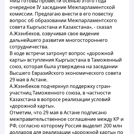
«Мы готовы провести осенью этого года
очередное IV заседание Межпарламентской
комиссии. Предлагаю внести в его повестку
вопрос об образовании Межпарламентского
совета Кыргызстана и Казахстана», - сказал
А.Жээнбеков, озвучивая свое видение
дальнейшего развития многостороннего
сотрудничества.
В ходе встречи затронут вопрос «дорожной
карты» вступления Кыргызстана в Таможенный
союз, которая была утверждена на заседании
Высшего Евразийского экономического совета
29 мая в Астане.
А.Жээнбеков подчеркнул поддержку стран-
участниц Таможенного союза, в частности
Казахстана в вопросе реализации условий
«дорожной карты».
Отметим, что 29 мая в Астане подписано
межправительственное соглашение между КР и
РФ, согласно которому Россия выделит 200 млн
долларов для реализации «дорожной карты» по