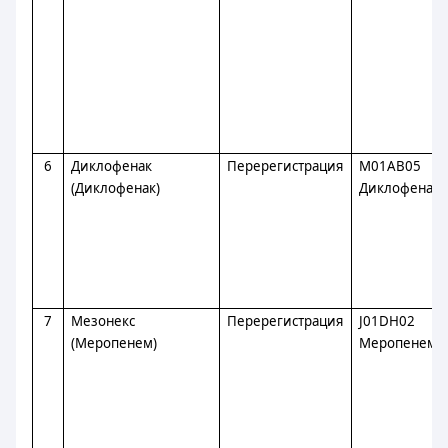
6
Диклофенак
Перерегистрация
M01AB05
(Диклофенак)
Диклофенак
7
Мезонекс
Перерегистрация
J01DH02
(Меропенем)
Меропенем