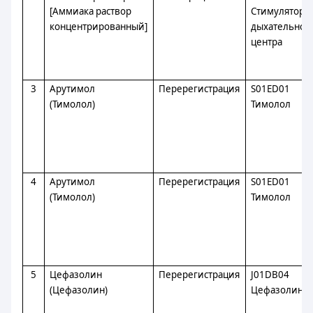
[Аммиака раствор
Стимуляторы
концентрированный]
дыхательног
центра
3
Арутимол
Перерегистрация
S01ED01
(Тимолол)
Тимолол
4
Арутимол
Перерегистрация
S01ED01
(Тимолол)
Тимолол
5
Цефазолин
Перерегистрация
J01DB04
(Цефазолин)
Цефазолин