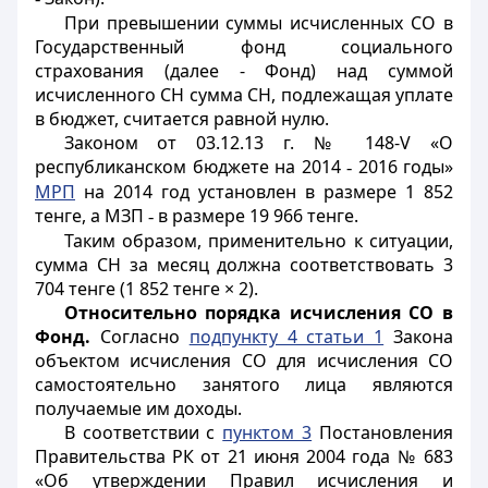
При превышении суммы исчисленных СО в
Государственный фонд социального
страхования (далее - Фонд) над суммой
исчисленного СН сумма СН, подлежащая уплате
в бюджет, считается равной нулю.
Законом от 03.12.13 г. № 148-V «О
республиканском бюджете на 2014
2016 годы»
-
МРП
на 2014 год установлен в размере 1 852
тенге, а МЗП
в размере 19 966 тенге.
-
Таким образом, применительно к ситуации,
сумма СН за месяц должна соответствовать 3
704 тенге (1 852 тенге × 2).
Относительно порядка исчисления СО в
Фонд.
Согласно
подпункту 4 статьи 1
Закона
объектом исчисления СО для исчисления СО
самостоятельно занятого лица являются
получаемые им доходы.
В соответствии с
пунктом 3
Постановления
Правительства РК от 21 июня 2004 года № 683
«Об утверждении Правил исчисления и