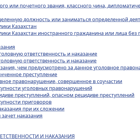
ого или почетного звания, классного чина, дипломатиче
еделенную должность или заниматься определенной дея
лики Казахстан
лики Казахстан иностранного гражданина или лица без 
азания
уголовную ответственность и наказание
головную ответственность и наказание
казания, чем предусмотрено за данное уголовное право
конченное преступление
ловное правонарушение, совершенное в соучастии
окупности уголовных правонарушений
цидиве преступлений, опасном рецидиве преступлений
окупности приговоров
аказания при их сложении
и зачет наказания
ВЕТСТВЕННОСТИ И НАКАЗАНИЯ