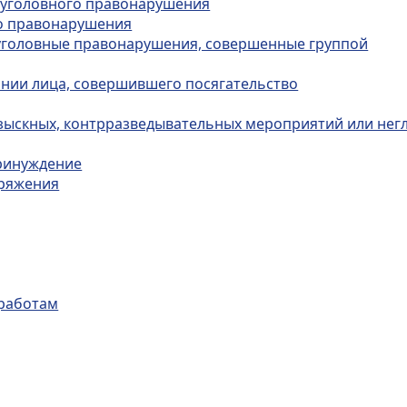
в уголовного правонарушения
го правонарушения
а уголовные правонарушения, совершенные группой
ании лица, совершившего посягательство
зыскных, контрразведывательных мероприятий или нег
принуждение
оряжения
 работам