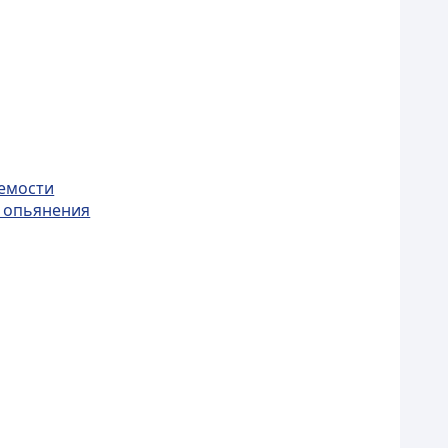
яемости
и опьянения