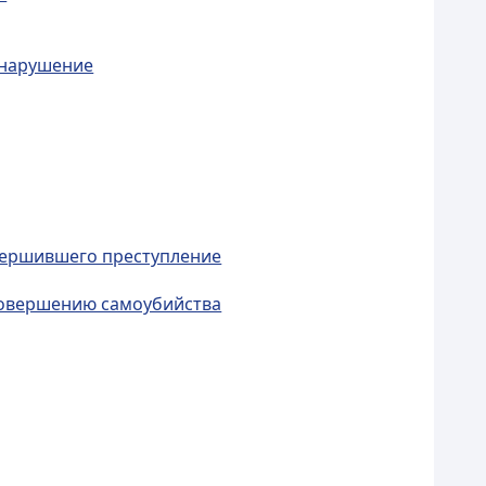
онарушение
овершившего преступление
 совершению самоубийства