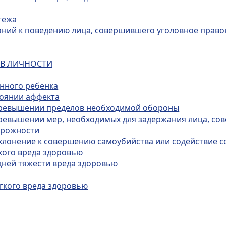
тежа
ваний к поведению лица, совершившего уголовное прав
ИВ ЛИЧНОСТИ
енного ребенка
тоянии аффекта
 превышении пределов необходимой обороны
превышении мер, необходимых для задержания лица, с
орожности
 склонение к совершению самоубийства или содействие
кого вреда здоровью
дней тяжести вреда здоровью
гкого вреда здоровью