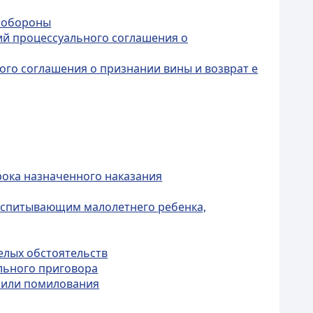
й обороны
ий процессуального соглашения о
ого соглашения о признании вины и возврат е
рока назначенного наказания
оспитывающим малолетнего ребенка,
елых обстоятельств
ельного приговора
и или помилования