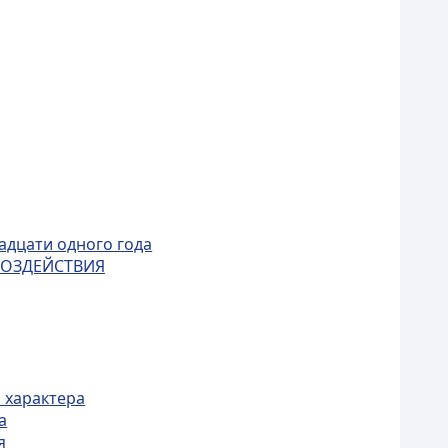
адцати одного года
ВОЗДЕЙСТВИЯ
 характера
а
я