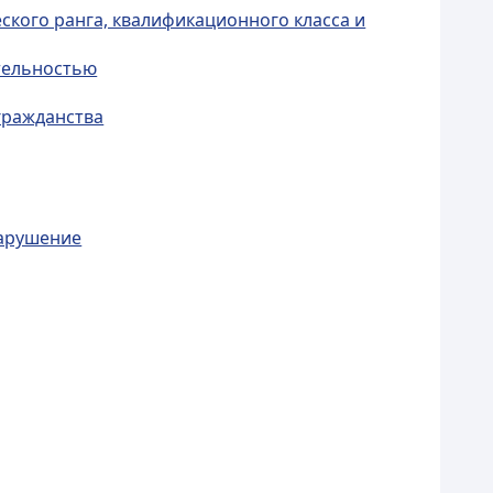
ского ранга, квалификационного класса и
тельностью
гражданства
нарушение