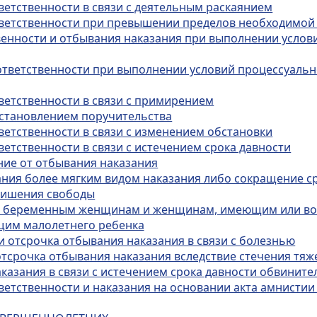
ветственности в связи с деятельным раскаянием
ответственности при превышении пределов необходимо
твенности и отбывания наказания при выполнении услов
 ответственности при выполнении условий процессуальн
тветственности в связи с примирением
 установлением поручительства
ветственности в связи с изменением обстановки
ветственности в связи с истечением срока давности
ние от отбывания наказания
зания более мягким видом наказания либо сокращение с
 лишения свободы
ния беременным женщинам и женщинам, имеющим или в
щим малолетнего ребенка
и отсрочка отбывания наказания в связи с болезнью
отсрочка отбывания наказания вследствие стечения тяж
аказания в связи с истечением срока давности обвинит
тветственности и наказания на основании акта амнисти