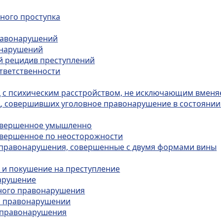
вного проступка
правонарушений
онарушений
ый рецидив преступлений
ответственности
иц с психическим расстройством, не исключающим вмен
иц, совершивших уголовное правонарушение в состояни
совершенное умышленно
совершенное по неосторожности
е правонарушения, совершенные с двумя формами вины
ю и покушение на преступление
нарушение
вного правонарушения
ом правонарушении
о правонарушения