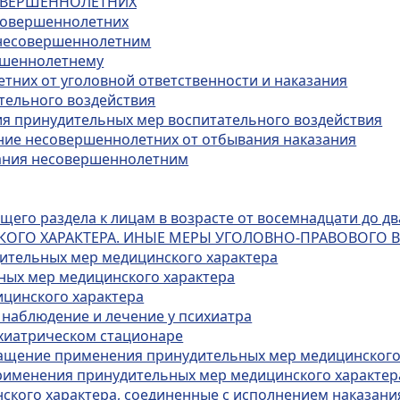
СОВЕРШЕННОЛЕТНИХ
есовершеннолетних
х несовершеннолетним
ершеннолетнему
тних от уголовной ответственности и наказания
тельного воздействия
ия принудительных мер воспитательного воздействия
ение несовершеннолетних от отбывания наказания
зания несовершеннолетним
его раздела к лицам в возрасте от восемнадцати до дв
КОГО ХАРАКТЕРА. ИНЫЕ МЕРЫ УГОЛОВНО-ПРАВОВОГО 
дительных мер медицинского характера
ных мер медицинского характера
ицинского характера
 наблюдение и лечение у психиатра
ихиатрическом стационаре
кращение применения принудительных мер медицинского
применения принудительных мер медицинского характер
ского характера, соединенные с исполнением наказани