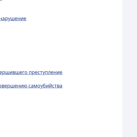
онарушение
овершившего преступление
 совершению самоубийства