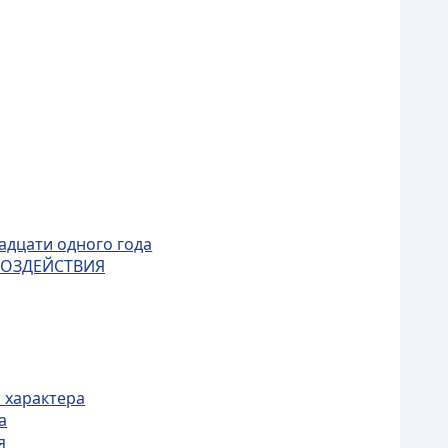
адцати одного года
ВОЗДЕЙСТВИЯ
 характера
а
я