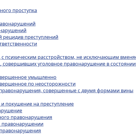
вного проступка
правонарушений
онарушений
ый рецидив преступлений
ответственности
иц с психическим расстройством, не исключающим вмен
иц, совершивших уголовное правонарушение в состояни
совершенное умышленно
совершенное по неосторожности
е правонарушения, совершенные с двумя формами вины
ю и покушение на преступление
нарушение
вного правонарушения
ом правонарушении
о правонарушения