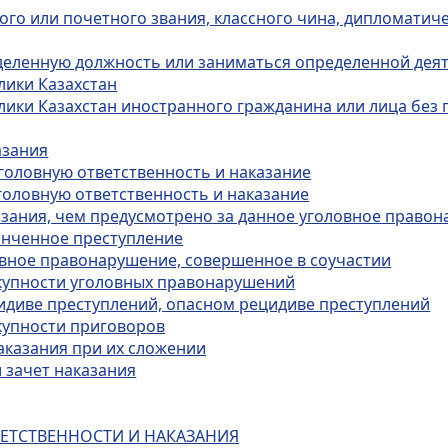
ого или почетного звания, классного чина, дипломатиче
еделенную должность или заниматься определенной дея
лики Казахстан
лики Казахстан иностранного гражданина или лица без 
азания
уголовную ответственность и наказание
головную ответственность и наказание
казания, чем предусмотрено за данное уголовное право
конченное преступление
ловное правонарушение, совершенное в соучастии
окупности уголовных правонарушений
цидиве преступлений, опасном рецидиве преступлений
окупности приговоров
аказания при их сложении
и зачет наказания
ВЕТСТВЕННОСТИ И НАКАЗАНИЯ