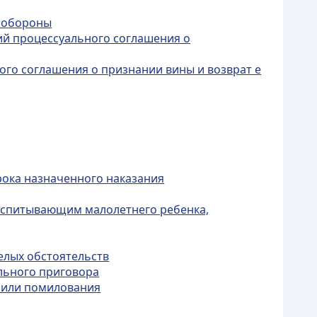
й обороны
ий процессуального соглашения о
ого соглашения о признании вины и возврат е
рока назначенного наказания
оспитывающим малолетнего ребенка,
елых обстоятельств
ельного приговора
и или помилования