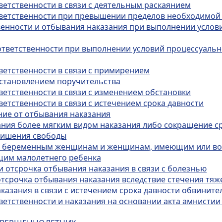
ветственности в связи с деятельным раскаянием
ответственности при превышении пределов необходимо
твенности и отбывания наказания при выполнении услов
 ответственности при выполнении условий процессуальн
тветственности в связи с примирением
 установлением поручительства
ветственности в связи с изменением обстановки
ветственности в связи с истечением срока давности
ние от отбывания наказания
зания более мягким видом наказания либо сокращение с
 лишения свободы
ния беременным женщинам и женщинам, имеющим или в
щим малолетнего ребенка
и отсрочка отбывания наказания в связи с болезнью
отсрочка отбывания наказания вследствие стечения тяж
аказания в связи с истечением срока давности обвинит
тветственности и наказания на основании акта амнисти