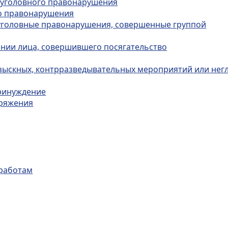
в уголовного правонарушения
го правонарушения
а уголовные правонарушения, совершенные группой
ании лица, совершившего посягательство
зыскных, контрразведывательных мероприятий или нег
принуждение
оряжения
 работам