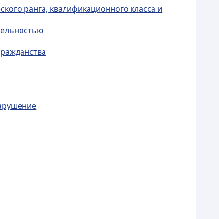
ского ранга, квалификационного класса и
тельностью
гражданства
нарушение