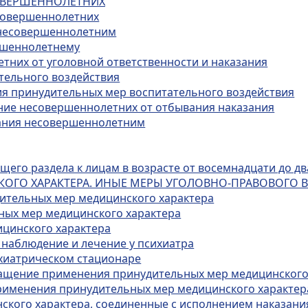
СОВЕРШЕННОЛЕТНИХ
есовершеннолетних
х несовершеннолетним
ершеннолетнему
тних от уголовной ответственности и наказания
тельного воздействия
ия принудительных мер воспитательного воздействия
ение несовершеннолетних от отбывания наказания
зания несовершеннолетним
его раздела к лицам в возрасте от восемнадцати до дв
КОГО ХАРАКТЕРА. ИНЫЕ МЕРЫ УГОЛОВНО-ПРАВОВОГО 
дительных мер медицинского характера
ных мер медицинского характера
ицинского характера
 наблюдение и лечение у психиатра
ихиатрическом стационаре
кращение применения принудительных мер медицинского
применения принудительных мер медицинского характер
ского характера, соединенные с исполнением наказани