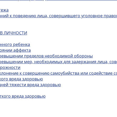
тежа
ваний к поведению лица, совершившего уголовное прав
ИВ ЛИЧНОСТИ
енного ребенка
тоянии аффекта
 превышении пределов необходимой обороны
превышении мер, необходимых для задержания лица, с
орожности
 склонение к совершению самоубийства или содействие
кого вреда здоровью
дней тяжести вреда здоровью
гкого вреда здоровью