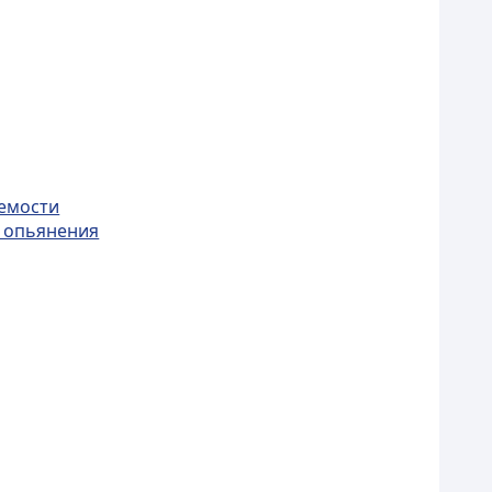
яемости
и опьянения