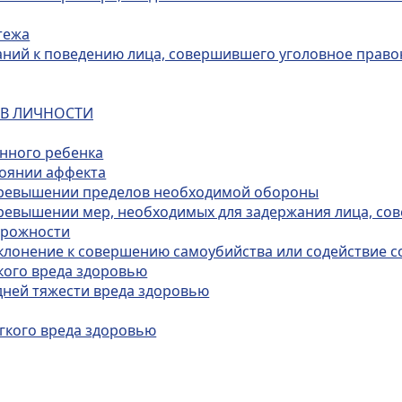
тежа
ваний к поведению лица, совершившего уголовное прав
ИВ ЛИЧНОСТИ
енного ребенка
тоянии аффекта
 превышении пределов необходимой обороны
превышении мер, необходимых для задержания лица, с
орожности
 склонение к совершению самоубийства или содействие
кого вреда здоровью
дней тяжести вреда здоровью
гкого вреда здоровью