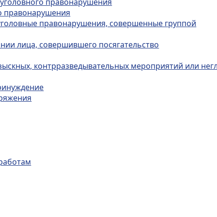
в уголовного правонарушения
го правонарушения
а уголовные правонарушения, совершенные группой
ании лица, совершившего посягательство
зыскных, контрразведывательных мероприятий или нег
принуждение
оряжения
 работам