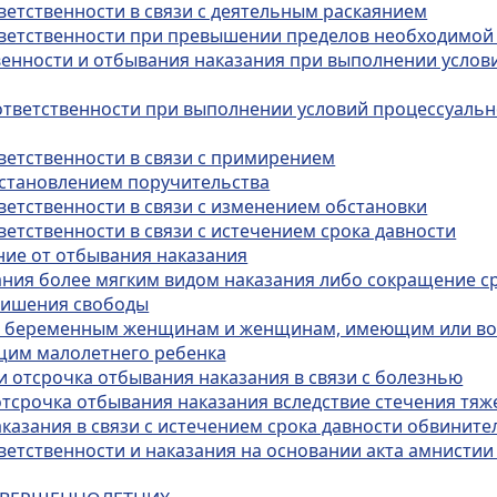
ветственности в связи с деятельным раскаянием
ответственности при превышении пределов необходимо
твенности и отбывания наказания при выполнении услов
 ответственности при выполнении условий процессуальн
тветственности в связи с примирением
 установлением поручительства
ветственности в связи с изменением обстановки
ветственности в связи с истечением срока давности
ние от отбывания наказания
зания более мягким видом наказания либо сокращение с
 лишения свободы
ния беременным женщинам и женщинам, имеющим или в
щим малолетнего ребенка
и отсрочка отбывания наказания в связи с болезнью
отсрочка отбывания наказания вследствие стечения тяж
аказания в связи с истечением срока давности обвинит
тветственности и наказания на основании акта амнисти