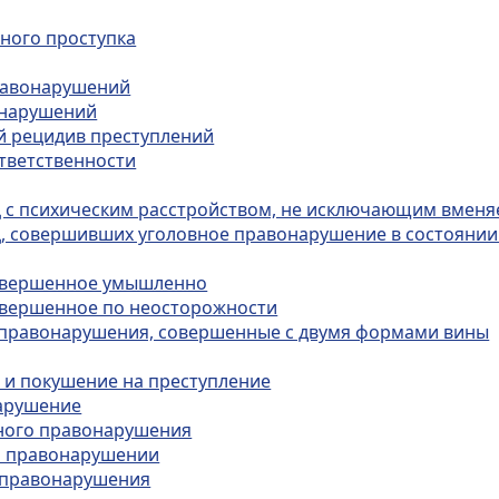
вного проступка
правонарушений
онарушений
ый рецидив преступлений
ответственности
иц с психическим расстройством, не исключающим вмен
иц, совершивших уголовное правонарушение в состояни
совершенное умышленно
совершенное по неосторожности
е правонарушения, совершенные с двумя формами вины
ю и покушение на преступление
нарушение
вного правонарушения
ом правонарушении
о правонарушения