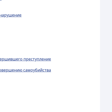
онарушение
овершившего преступление
 совершению самоубийства