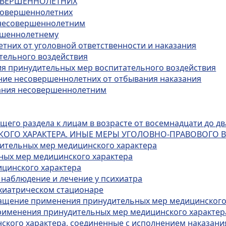
СОВЕРШЕННОЛЕТНИХ
есовершеннолетних
х несовершеннолетним
ершеннолетнему
тних от уголовной ответственности и наказания
тельного воздействия
ия принудительных мер воспитательного воздействия
ение несовершеннолетних от отбывания наказания
зания несовершеннолетним
его раздела к лицам в возрасте от восемнадцати до дв
КОГО ХАРАКТЕРА. ИНЫЕ МЕРЫ УГОЛОВНО-ПРАВОВОГО 
дительных мер медицинского характера
ных мер медицинского характера
ицинского характера
 наблюдение и лечение у психиатра
ихиатрическом стационаре
кращение применения принудительных мер медицинского
применения принудительных мер медицинского характер
ского характера, соединенные с исполнением наказани