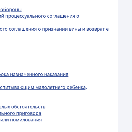
й обороны
ий процессуального соглашения о
ого соглашения о признании вины и возврат е
рока назначенного наказания
оспитывающим малолетнего ребенка,
елых обстоятельств
ельного приговора
и или помилования