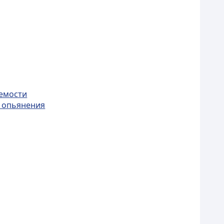
яемости
и опьянения