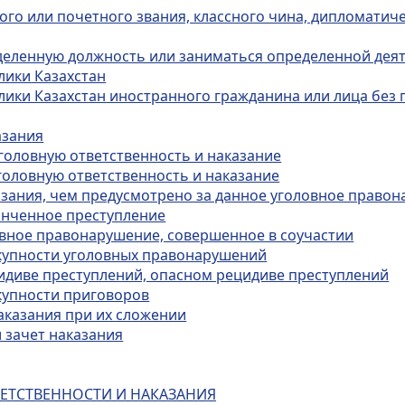
ого или почетного звания, классного чина, дипломатиче
еделенную должность или заниматься определенной дея
лики Казахстан
лики Казахстан иностранного гражданина или лица без 
азания
уголовную ответственность и наказание
головную ответственность и наказание
казания, чем предусмотрено за данное уголовное право
конченное преступление
ловное правонарушение, совершенное в соучастии
окупности уголовных правонарушений
цидиве преступлений, опасном рецидиве преступлений
окупности приговоров
аказания при их сложении
и зачет наказания
ВЕТСТВЕННОСТИ И НАКАЗАНИЯ