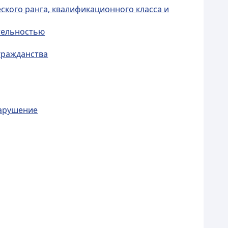
ского ранга, квалификационного класса и
тельностью
гражданства
нарушение