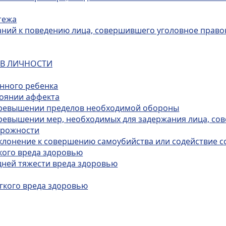
тежа
ваний к поведению лица, совершившего уголовное прав
ИВ ЛИЧНОСТИ
енного ребенка
тоянии аффекта
 превышении пределов необходимой обороны
превышении мер, необходимых для задержания лица, с
орожности
 склонение к совершению самоубийства или содействие
кого вреда здоровью
дней тяжести вреда здоровью
гкого вреда здоровью