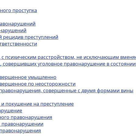
вного проступка
правонарушений
онарушений
ый рецидив преступлений
ответственности
иц с психическим расстройством, не исключающим вмен
иц, совершивших уголовное правонарушение в состояни
совершенное умышленно
совершенное по неосторожности
е правонарушения, совершенные с двумя формами вины
ю и покушение на преступление
нарушение
вного правонарушения
ом правонарушении
о правонарушения