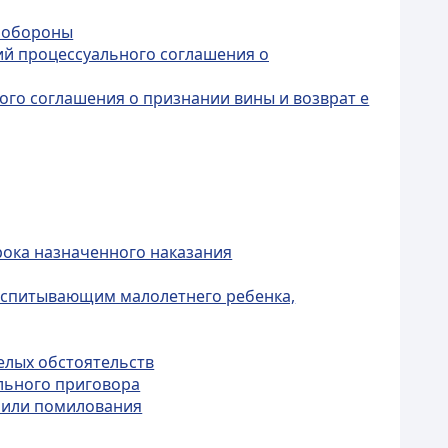
й обороны
ий процессуального соглашения о
ого соглашения о признании вины и возврат е
рока назначенного наказания
оспитывающим малолетнего ребенка,
елых обстоятельств
ельного приговора
и или помилования