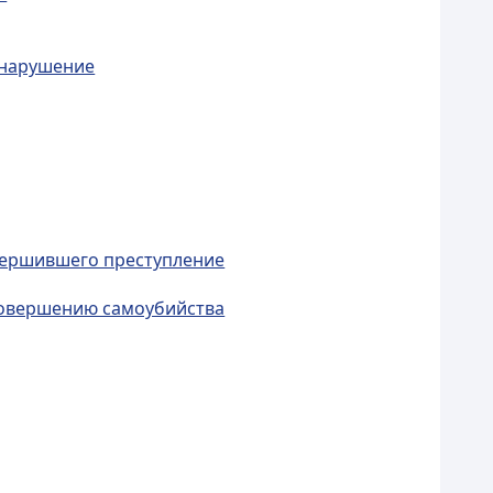
онарушение
овершившего преступление
 совершению самоубийства