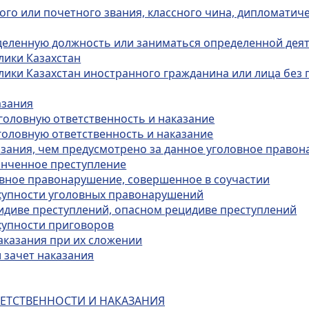
ого или почетного звания, классного чина, дипломатиче
еделенную должность или заниматься определенной дея
лики Казахстан
лики Казахстан иностранного гражданина или лица без 
азания
уголовную ответственность и наказание
головную ответственность и наказание
казания, чем предусмотрено за данное уголовное право
конченное преступление
ловное правонарушение, совершенное в соучастии
окупности уголовных правонарушений
цидиве преступлений, опасном рецидиве преступлений
окупности приговоров
аказания при их сложении
и зачет наказания
ВЕТСТВЕННОСТИ И НАКАЗАНИЯ