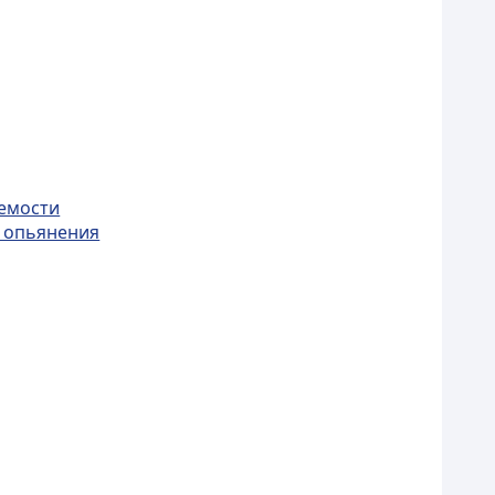
яемости
и опьянения