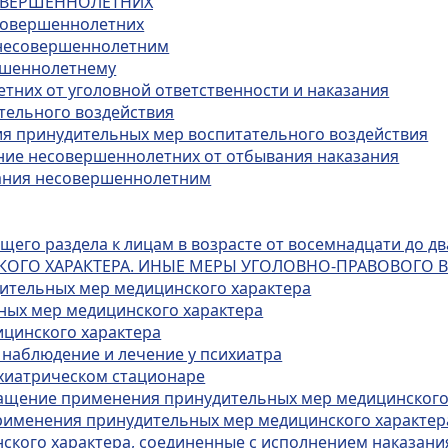
СОВЕРШЕННОЛЕТНИХ
есовершеннолетних
х несовершеннолетним
ершеннолетнему
тних от уголовной ответственности и наказания
тельного воздействия
ия принудительных мер воспитательного воздействия
ение несовершеннолетних от отбывания наказания
зания несовершеннолетним
его раздела к лицам в возрасте от восемнадцати до дв
КОГО ХАРАКТЕРА. ИНЫЕ МЕРЫ УГОЛОВНО-ПРАВОВОГО 
дительных мер медицинского характера
ных мер медицинского характера
ицинского характера
 наблюдение и лечение у психиатра
ихиатрическом стационаре
кращение применения принудительных мер медицинского
применения принудительных мер медицинского характер
ского характера, соединенные с исполнением наказани