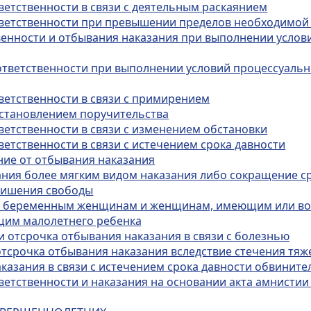
ветственности в связи с деятельным раскаянием
ответственности при превышении пределов необходимо
твенности и отбывания наказания при выполнении услов
 ответственности при выполнении условий процессуальн
тветственности в связи с примирением
 установлением поручительства
ветственности в связи с изменением обстановки
ветственности в связи с истечением срока давности
ние от отбывания наказания
зания более мягким видом наказания либо сокращение с
 лишения свободы
ния беременным женщинам и женщинам, имеющим или в
щим малолетнего ребенка
и отсрочка отбывания наказания в связи с болезнью
отсрочка отбывания наказания вследствие стечения тяж
аказания в связи с истечением срока давности обвинит
тветственности и наказания на основании акта амнисти