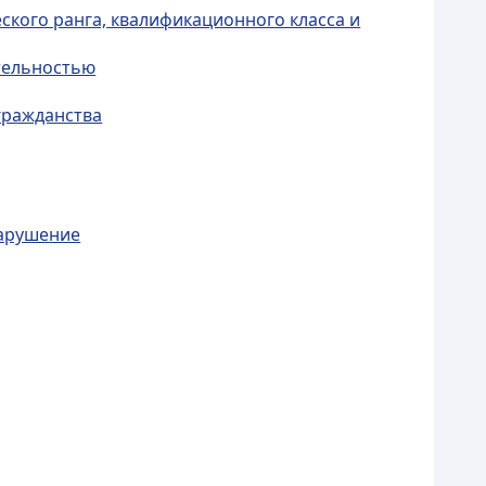
ского ранга, квалификационного класса и
тельностью
гражданства
нарушение