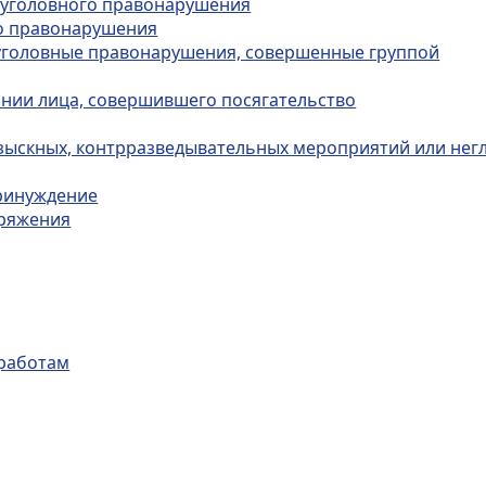
в уголовного правонарушения
го правонарушения
а уголовные правонарушения, совершенные группой
ании лица, совершившего посягательство
зыскных, контрразведывательных мероприятий или нег
принуждение
оряжения
 работам