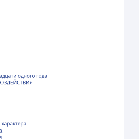
адцати одного года
ВОЗДЕЙСТВИЯ
 характера
а
я