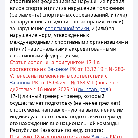
спортивной федерацией за нарушение правил
видов спорта и (или) за нарушение положения
(регламента) спортивных соревнований, и (или)
за нарушение антидопинговых правил, и (или)
за нарушение
спортивной этики
, и (или) за
нарушение норм, утвержденных
международными спортивными организациями
и (или)
национальными
аккредитованными
спортивными федерациями;
Статья дополнена подпунктом 17-1 в
соответствии с
Законом
РК от 13.12.19 г. № 280-
VI; внесены изменения в соответствии с
Законом
РК от 15.04.25 г. № 183-VIII (введен в
действие с 16 июня 2025 г.) (
см. стар. ред.
)
17-1) личный тренер - тренер, который
осуществляет подготовку (не менее трех лет)
спортсмена, направленную на выполнение им
индивидуального плана подготовки в период
его нахождения
вне национальной
команды
Республики Казахстан по виду спорта;
Подпункт 18 изложен в редакции
Закона
РК от