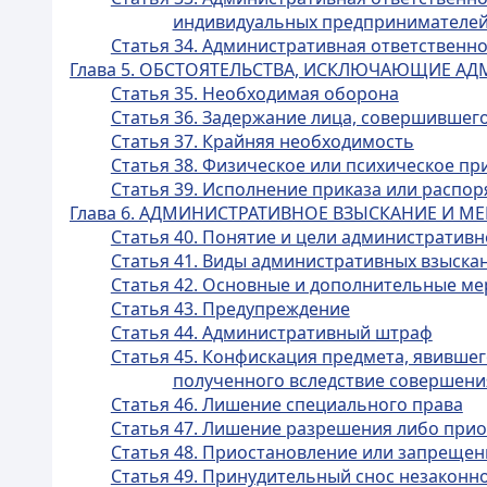
индивидуальных предпринимателей
Статья 34. Административная ответственн
Глава 5. ОБСТОЯТЕЛЬСТВА, ИСКЛЮЧАЮЩИЕ А
Статья 35. Необходимая оборона
Статья 36. Задержание лица, совершившег
Статья 37. Крайняя необходимость
Статья 38. Физическое или психическое п
Статья 39. Исполнение приказа или распо
Глава 6. АДМИНИСТРАТИВНОЕ ВЗЫСКАНИЕ И 
Статья 40. Понятие и цели административн
Статья 41. Виды административных взыска
Статья 42. Основные и дополнительные м
Статья 43. Предупреждение
Статья 44. Административный штраф
Статья 45. Конфискация предмета, явивше
полученного вследствие совершен
Статья 46. Лишение специального права
Статья 47. Лишение разрешения либо приос
Статья 48. Приостановление или запрещен
Статья 49. Принудительный снос незаконн