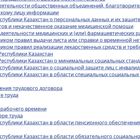
деятельности общественных объединений, благотворит
ескому лицу информации
спублики Казахстан о персональных данных и их защит
ртов и некачественное оказание медицинской помощи
 деятельности медицинских и (или) фармацевтических 
иком правил выдачи листа или справки о временной н
иком правил реализации лекарственных средств и тре
Республики Казахстан
Республики Казахстан о минимальных социальных станда
еспублики Казахстан о социальной защите лиц с инвали
спублики Казахстан в области специальных социальных 
чения трудового договора
е труда
 рабочего времени
ере труда
спублики Казахстан в области пенсионного обеспечения
спублики Казахстан в области обязательного социальн