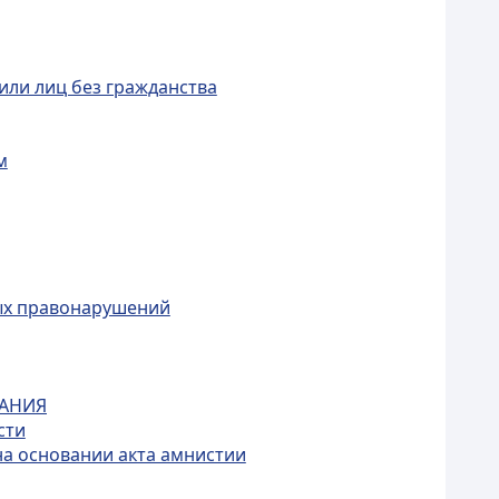
или лиц без гражданства
м
ых правонарушений
КАНИЯ
сти
на основании акта амнистии