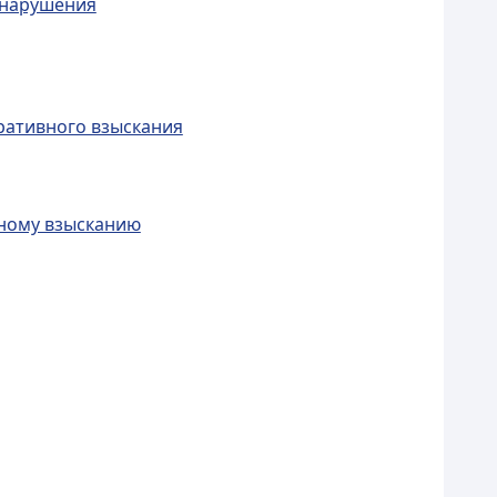
онарушения
ративного взыскания
вному взысканию