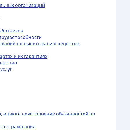
ельных организаций
е
работников
етрудоспособности
бований по выписыванию рецептов,
ртах и их гарантиях
дностью
услуг
, а также неисполнение обязанностей по
ого страхования