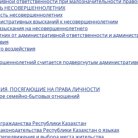
ативной ответственности при малозначительности прав
СТЬ НЕСОВЕРШЕННОЛЕТНИХ
ость несовершеннолетних
нистративных взысканий к несовершеннолетним
 взыскания на несовершеннолетнего
тних от административной ответственности и админист
твия
го воздействия
овершеннолетний считается подвергнутым администрати
НИЯ, ПОСЯГАЮЩИЕ НА ПРАВА ЛИЧНОСТИ
фере семейно-бытовых отношений
 гражданства Республики Казахстан
законодательства Республики Казахстан о языках
 передвижения и выбора места жительства