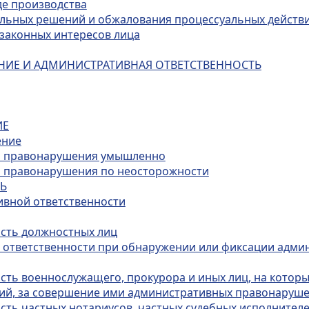
де производства
альных решений и обжалования процессуальных действ
и законных интересов лица
НИЕ И АДМИНИСТРАТИВНАЯ ОТВЕТСТВЕННОСТЬ
ИЕ
ение
го правонарушения умышленно
о правонарушения по неосторожности
ТЬ
ивной ответственности
ость должностных лиц
й ответственности при обнаружении или фиксации адми
ость военнослужащего, прокурора и иных лиц, на котор
ий, за совершение ими административных правонаруш
сть частных нотариусов, частных судебных исполнителе