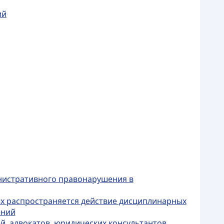
ий
нистративного правонарушения в
ых распространяется действие дисциплинарных
ений
й, адвокатов, юридических консультантов,