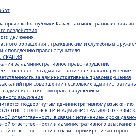
абот
за пределы Республики Казахстан иностранных граждан 
го воздействия
ного движения
опасного обращения с гражданским и служебным оружие
ий к поведению правонарушителя
ЗЫСКАНИЯ
скания за административное правонарушение
тветственность за административное правонарушение
тветственность за административные правонарушения
взысканий при совершении нескольких административн
ого административным правонарушением
тивного взыскания
 считается подвергнутым административному взысканию
НОЙ ОТВЕТСТВЕННОСТИ И АДМИНИСТРАТИВНОГО ВЗЫС
ной ответственности в связи с истечением срока давно
вной ответственности и административного взыскания 
вной ответственности в связи с примирением сторон