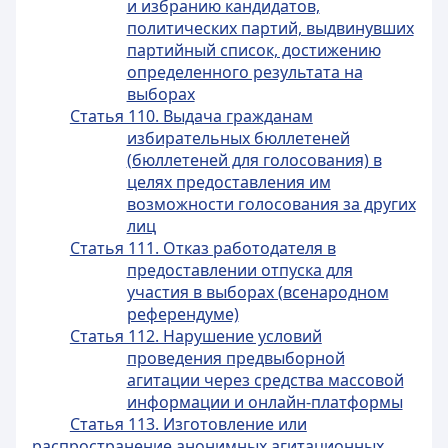
и избранию кандидатов,
политических партий, выдвинувших
партийный список, достижению
определенного результата на
выборах
Статья 110. Выдача гражданам
избирательных бюллетеней
(бюллетеней для голосования) в
целях предоставления им
возможности голосования за других
лиц
Статья 111. Отказ работодателя в
предоставлении отпуска для
участия в выборах (всенародном
референдуме)
Статья 112. Нарушение условий
проведения предвыборной
агитации через средства массовой
информации и онлайн-платформы
Статья 113. Изготовление или
распространение анонимных агитационных