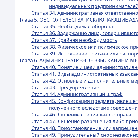
индивидуальных предпринимателей
Статья 34. Административная ответственн
Глава 5. ОБСТОЯТЕЛЬСТВА, ИСКЛЮЧАЮЩИЕ А
Статья 35. Необходимая оборона
Статья 36. Задержание лица, совершившег
Статья 37. Крайняя необходимость
Статья 38. Физическое или психическое п
Статья 39. Исполнение приказа или распо
Глава 6. АДМИНИСТРАТИВНОЕ ВЗЫСКАНИЕ И 
Статья 40. Понятие и цели административн
Статья 41. Виды административных взыска
Статья 42. Основные и дополнительные м
Статья 43. Предупреждение
Статья 44. Административный штраф
Статья 45. Конфискация предмета, явивше
полученного вследствие совершен
Статья 46. Лишение специального права
Статья 47. Лишение разрешения либо приос
Статья 48. Приостановление или запрещен
Статья 49. Принудительный снос незаконн