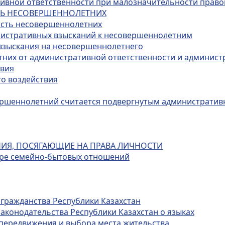
ативной ответственности при малозначительности прав
СТЬ НЕСОВЕРШЕННОЛЕТНИХ
ость несовершеннолетних
нистративных взысканий к несовершеннолетним
 взыскания на несовершеннолетнего
тних от административной ответственности и админист
твия
го воздействия
овершеннолетний считается подвергнутым администрати
НИЯ, ПОСЯГАЮЩИЕ НА ПРАВА ЛИЧНОСТИ
фере семейно-бытовых отношений
 гражданства Республики Казахстан
законодательства Республики Казахстан о языках
 передвижения и выбора места жительства