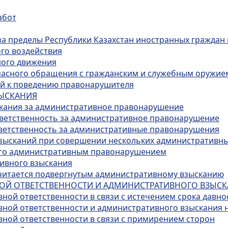
абот
за пределы Республики Казахстан иностранных граждан 
го воздействия
ного движения
опасного обращения с гражданским и служебным оружие
ий к поведению правонарушителя
ЗЫСКАНИЯ
скания за административное правонарушение
тветственность за административное правонарушение
тветственность за административные правонарушения
взысканий при совершении нескольких административн
ого административным правонарушением
тивного взыскания
 считается подвергнутым административному взысканию
НОЙ ОТВЕТСТВЕННОСТИ И АДМИНИСТРАТИВНОГО ВЗЫС
ной ответственности в связи с истечением срока давно
вной ответственности и административного взыскания 
вной ответственности в связи с примирением сторон