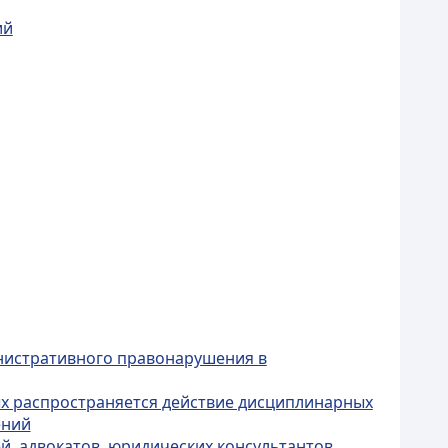
ий
нистративного правонарушения в
ых распространяется действие дисциплинарных
ений
й, адвокатов, юридических консультантов,