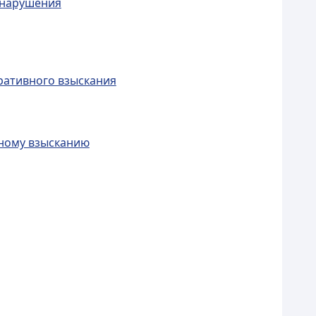
онарушения
ративного взыскания
вному взысканию