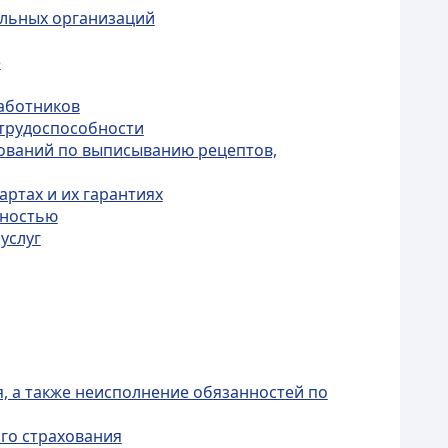
ельных организаций
е
работников
етрудоспособности
бований по выписыванию рецептов,
ртах и их гарантиях
дностью
услуг
, а также неисполнение обязанностей по
ого страхования