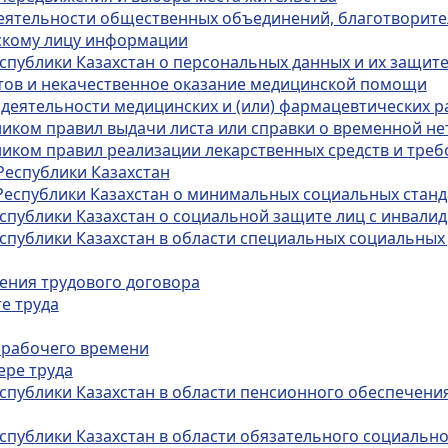
деятельности общественных объединений, благотворит
ескому лицу информации
спублики Казахстан о персональных данных и их защит
ртов и некачественное оказание медицинской помощи
 деятельности медицинских и (или) фармацевтических 
иком правил выдачи листа или справки о временной н
иком правил реализации лекарственных средств и тре
Республики Казахстан
Республики Казахстан о минимальных социальных станда
еспублики Казахстан о социальной защите лиц с инвали
спублики Казахстан в области специальных социальных 
чения трудового договора
е труда
 рабочего времени
ере труда
спублики Казахстан в области пенсионного обеспечения
спублики Казахстан в области обязательного социальн