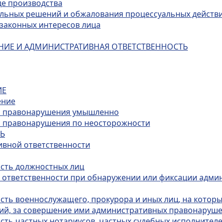
де производства
альных решений и обжалования процессуальных действ
и законных интересов лица
НИЕ И АДМИНИСТРАТИВНАЯ ОТВЕТСТВЕННОСТЬ
ИЕ
ение
го правонарушения умышленно
о правонарушения по неосторожности
ТЬ
ивной ответственности
ость должностных лиц
й ответственности при обнаружении или фиксации адми
ость военнослужащего, прокурора и иных лиц, на котор
ий, за совершение ими административных правонаруш
сть частных нотариусов, частных судебных исполнителе