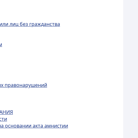
или лиц без гражданства
м
ых правонарушений
КАНИЯ
сти
на основании акта амнистии