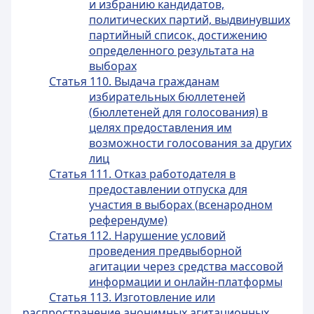
и избранию кандидатов,
политических партий, выдвинувших
партийный список, достижению
определенного результата на
выборах
Статья 110. Выдача гражданам
избирательных бюллетеней
(бюллетеней для голосования) в
целях предоставления им
возможности голосования за других
лиц
Статья 111. Отказ работодателя в
предоставлении отпуска для
участия в выборах (всенародном
референдуме)
Статья 112. Нарушение условий
проведения предвыборной
агитации через средства массовой
информации и онлайн-платформы
Статья 113. Изготовление или
распространение анонимных агитационных