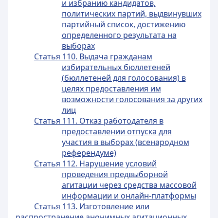
и избранию кандидатов,
политических партий, выдвинувших
партийный список, достижению
определенного результата на
выборах
Статья 110. Выдача гражданам
избирательных бюллетеней
(бюллетеней для голосования) в
целях предоставления им
возможности голосования за других
лиц
Статья 111. Отказ работодателя в
предоставлении отпуска для
участия в выборах (всенародном
референдуме)
Статья 112. Нарушение условий
проведения предвыборной
агитации через средства массовой
информации и онлайн-платформы
Статья 113. Изготовление или
распространение анонимных агитационных