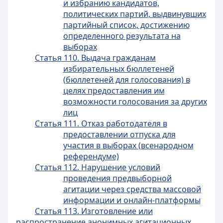
и избранию кандидатов,
политических партий, выдвинувших
партийный список, достижению
определенного результата на
выборах
Статья 110. Выдача гражданам
избирательных бюллетеней
(бюллетеней для голосования) в
целях предоставления им
возможности голосования за других
лиц
Статья 111. Отказ работодателя в
предоставлении отпуска для
участия в выборах (всенародном
референдуме)
Статья 112. Нарушение условий
проведения предвыборной
агитации через средства массовой
информации и онлайн-платформы
Статья 113. Изготовление или
распространение анонимных агитационных