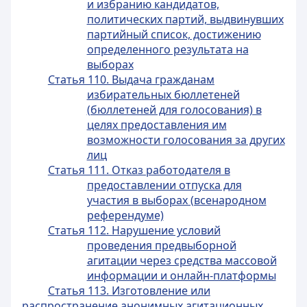
и избранию кандидатов,
политических партий, выдвинувших
партийный список, достижению
определенного результата на
выборах
Статья 110. Выдача гражданам
избирательных бюллетеней
(бюллетеней для голосования) в
целях предоставления им
возможности голосования за других
лиц
Статья 111. Отказ работодателя в
предоставлении отпуска для
участия в выборах (всенародном
референдуме)
Статья 112. Нарушение условий
проведения предвыборной
агитации через средства массовой
информации и онлайн-платформы
Статья 113. Изготовление или
распространение анонимных агитационных