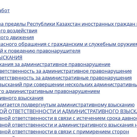
абот
за пределы Республики Казахстан иностранных граждан 
го воздействия
ного движения
опасного обращения с гражданским и служебным оружие
ий к поведению правонарушителя
ЗЫСКАНИЯ
скания за административное правонарушение
тветственность за административное правонарушение
тветственность за административные правонарушения
взысканий при совершении нескольких административн
ого административным правонарушением
тивного взыскания
 считается подвергнутым административному взысканию
НОЙ ОТВЕТСТВЕННОСТИ И АДМИНИСТРАТИВНОГО ВЗЫС
ной ответственности в связи с истечением срока давно
вной ответственности и административного взыскания 
вной ответственности в связи с примирением сторон