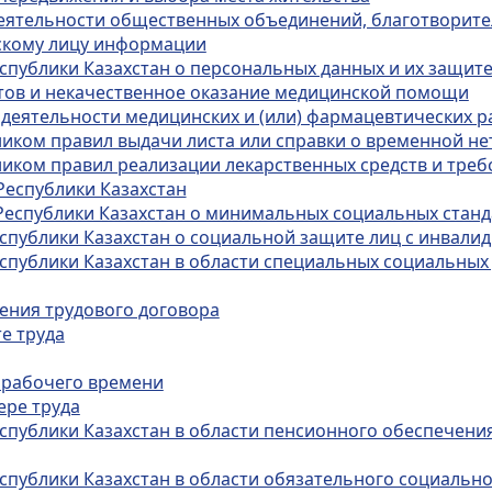
деятельности общественных объединений, благотворит
ескому лицу информации
спублики Казахстан о персональных данных и их защит
ртов и некачественное оказание медицинской помощи
 деятельности медицинских и (или) фармацевтических 
иком правил выдачи листа или справки о временной н
иком правил реализации лекарственных средств и тре
Республики Казахстан
Республики Казахстан о минимальных социальных станда
еспублики Казахстан о социальной защите лиц с инвали
спублики Казахстан в области специальных социальных 
чения трудового договора
е труда
 рабочего времени
ере труда
спублики Казахстан в области пенсионного обеспечения
спублики Казахстан в области обязательного социальн