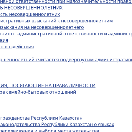
ативной ответственности при малозначительности прав
СТЬ НЕСОВЕРШЕННОЛЕТНИХ
ость несовершеннолетних
нистративных взысканий к несовершеннолетним
 взыскания на несовершеннолетнего
тних от административной ответственности и админист
твия
го воздействия
овершеннолетний считается подвергнутым администрати
НИЯ, ПОСЯГАЮЩИЕ НА ПРАВА ЛИЧНОСТИ
фере семейно-бытовых отношений
 гражданства Республики Казахстан
законодательства Республики Казахстан о языках
 передвижения и выбора места жительства