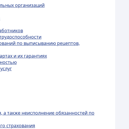
ельных организаций
е
работников
етрудоспособности
бований по выписыванию рецептов,
ртах и их гарантиях
дностью
услуг
, а также неисполнение обязанностей по
ого страхования