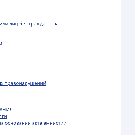
или лиц без гражданства
м
ых правонарушений
КАНИЯ
сти
на основании акта амнистии