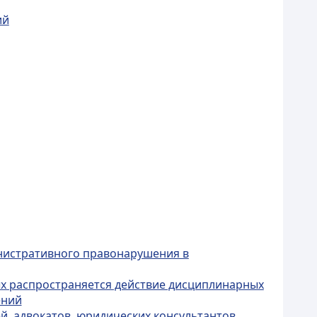
ий
нистративного правонарушения в
ых распространяется действие дисциплинарных
ений
й, адвокатов, юридических консультантов,