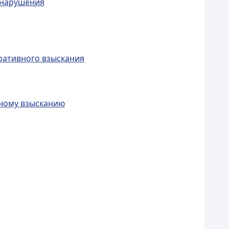
онарушения
ративного взыскания
вному взысканию