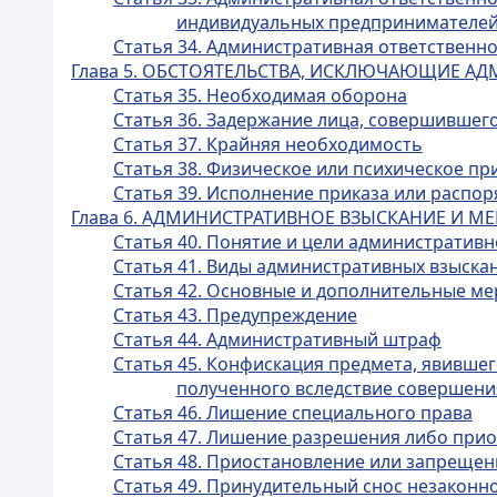
индивидуальных предпринимателей
Статья 34. Административная ответственн
Глава 5. ОБСТОЯТЕЛЬСТВА, ИСКЛЮЧАЮЩИЕ А
Статья 35. Необходимая оборона
Статья 36. Задержание лица, совершившег
Статья 37. Крайняя необходимость
Статья 38. Физическое или психическое п
Статья 39. Исполнение приказа или распо
Глава 6. АДМИНИСТРАТИВНОЕ ВЗЫСКАНИЕ И 
Статья 40. Понятие и цели административн
Статья 41. Виды административных взыска
Статья 42. Основные и дополнительные м
Статья 43. Предупреждение
Статья 44. Административный штраф
Статья 45. Конфискация предмета, явивше
полученного вследствие совершен
Статья 46. Лишение специального права
Статья 47. Лишение разрешения либо приос
Статья 48. Приостановление или запрещен
Статья 49. Принудительный снос незаконн